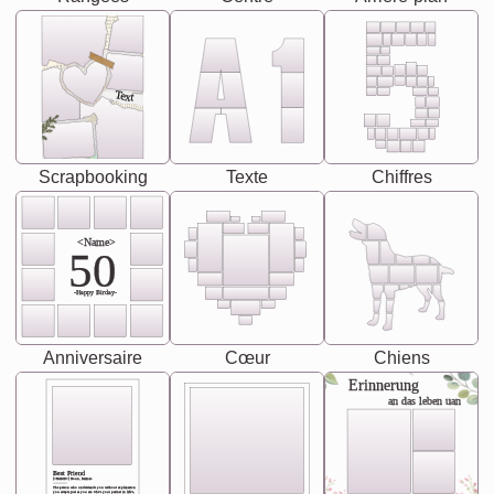
Text
Scrapbooking
Texte
Chiffres
<Name>
50
-Happy Birday-
Anniversaire
Cœur
Chiens
Erinnerung
an das leben uan
Best Friend
[<NAME>] Noun, feminie
The person who understands you without explanation
you accepts just as you are. She's your partner in life's,