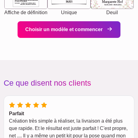
chaos your biggest supporter, and the one with whom
Margarete Hof
PARIS
you share your best memories.
Synonyms: Soulmate, closet confidante, sister at
heart person, life partner in adventure.
02.05.1940 - 08.04.2021
Affiche de définition
Unique
Deuil
Choisir un modèle et commencer
Ce que disent nos clients
Parfait
Création très simple à réaliser, la livraison a été plus
que rapide. Et le résultat est juste parfait ! C'est propre,
net .... Il y a même un petit kit pour la pose quand mon