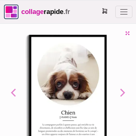
collage
rapide
.fr
Previous
Next