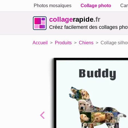
Photos mosaïques
Collage photo
Car
collage
rapide
.fr
Créez facilement des collages phot
Accueil
Produits
Chiens
Collage silho
Previous