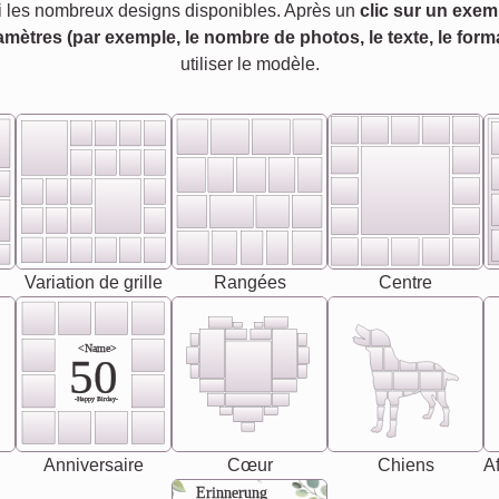
 les nombreux designs disponibles. Après un
clic sur un exem
amètres (par exemple, le nombre de photos, le texte, le forma
utiliser le modèle.
Variation de grille
Rangées
Centre
<Name>
50
-Happy Birday-
Anniversaire
Cœur
Chiens
Af
Erinnerung