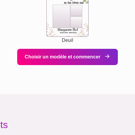
an das leben uan
Margarete Hof
02.05.1940 - 08.04.2021
Deuil
Choisir un modèle et commencer
ts