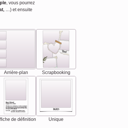
ple
, vous pourrez
t,
…) et ensuite
Text
Arrière-plan
Scrapbooking
Best Friend
[<NAME>] Noun, feminie
The person who understands you without explanation
you accepts just as you are. She's your partner in life's,
chaos your biggest supporter, and the one with whom
PARIS
you share your best memories.
Synonyms: Soulmate, closet confidante, sister at
heart person, life partner in adventure.
fiche de définition
Unique