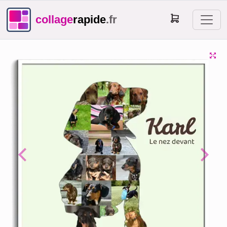
collage
rapide
.fr
Previous
Next