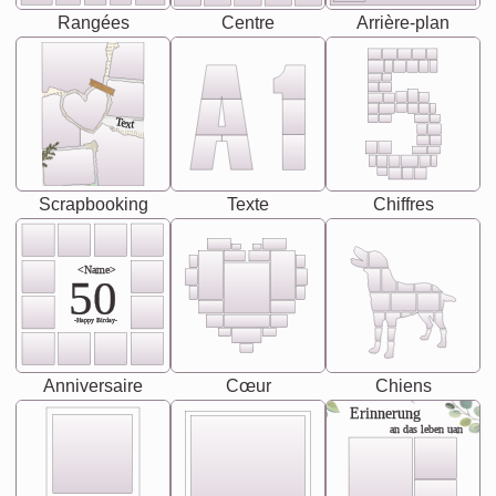
Rangées
Centre
Arrière-plan
Text
Scrapbooking
Texte
Chiffres
<Name>
50
-Happy Birday-
Anniversaire
Cœur
Chiens
Erinnerung
an das leben uan