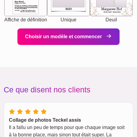
Best Friend
[<NAME>] Noun, feminie
The person who understands you without explanation
you accepts just as you are. She's your partner in life's,
chaos your biggest supporter, and the one with whom
Margarete Hof
PARIS
you share your best memories.
Synonyms: Soulmate, closet confidante, sister at
heart person, life partner in adventure.
02.05.1940 - 08.04.2021
Affiche de définition
Unique
Deuil
Choisir un modèle et commencer
Ce que disent nos clients
Collage de photos Teckel assis
Il a fallu un peu de temps pour que chaque image soit
à la bonne place, mais sinon tout était super. La