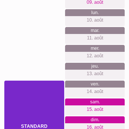
Ce que nous défendons
Nous croyons en une expérience d'achat transparente et
simple où la vie privée est respectée. Pas besoin de créer
un compte, pas de suivi ni de newsletters intempestives.
Les prix incluent tout, même les systèmes d'accroche au
mur, et notre production est durable et climatiquement
neutre.
Quelque chose pour chaque
occasion...
Un collage personnalisé de teckel est un cadeau parfait
pour les anniversaires d'amoureux des chiens, pour
commémorer un cher compagnon ou tout simplement pour
ajouter une touche chaleureuse et personnelle à ta maison.
Offrir une telle pièce est une belle manière de témoigner
son affection.