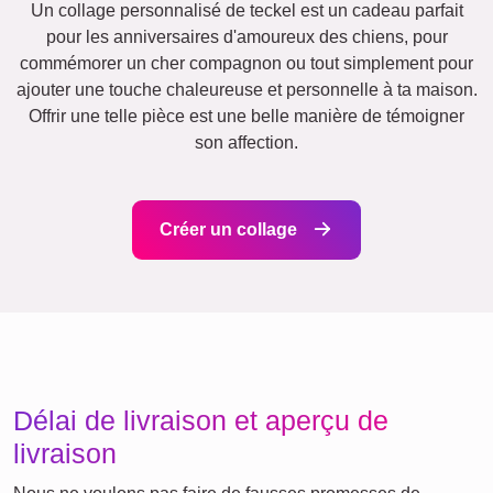
Vacances
Mariage
Events
Scrapbook
Saisonnier
Villes
Naissance
Maman
Classique
&
Mamie
Enfants
Papa
&
Papi
Famille