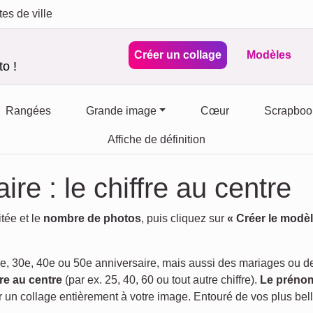
tes de ville
Créer un collage
Modèles
o !
Rangées
Grande image
Cœur
Scrapboo
Affiche de définition
re : le chiffre au centre
tée et le
nombre de photos
, puis cliquez sur
« Créer le modèl
 30e, 40e ou 50e anniversaire, mais aussi des mariages ou des 
re au centre
(par ex. 25, 40, 60 ou tout autre chiffre).
Le prénom
r un collage entièrement à votre image. Entouré de vos plus bell