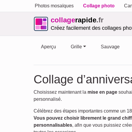
Photos mosaïques
Collage photo
Car
collage
rapide
.fr
Créez facilement des collages phot
Aperçu
Grille
Sauvage
Collage d’anniversai
Choisissez maintenant la
mise en page
souhai
personnalisé.
Célébrez des étapes importantes comme un 18e,
Vous pouvez choisir librement le grand chiff
personnalisables
, afin que vous puissiez crée