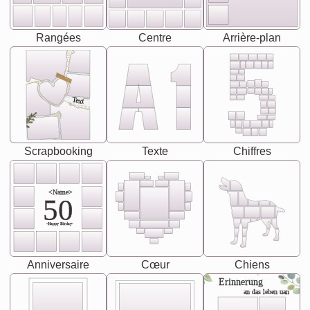
Rangées
Centre
Arrière-plan
Text
Scrapbooking
Texte
Chiffres
<Name>
50
-Happy Birday-
Anniversaire
Cœur
Chiens
Erinnerung
an das leben uan