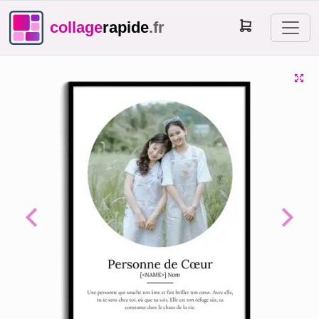
collage
rapide
.fr
Previous
Next