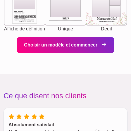
Best Friend
[<NAME>] Noun, feminie
The person who understands you without explanation
you accepts just as you are. She's your partner in life's,
chaos your biggest supporter, and the one with whom
Margarete Hof
PARIS
you share your best memories.
Synonyms: Soulmate, closet confidante, sister at
heart person, life partner in adventure.
02.05.1940 - 08.04.2021
Affiche de définition
Unique
Deuil
Choisir un modèle et commencer
Ce que disent nos clients
Absolument satisfait