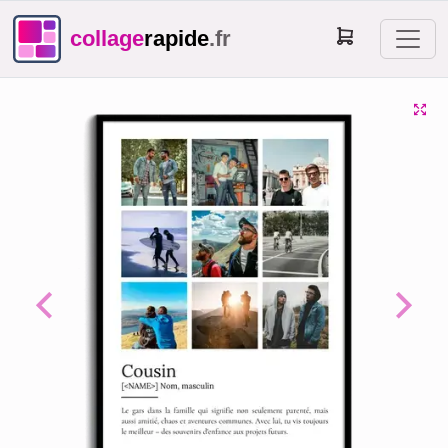
collage
rapide
.fr
Previous
Next