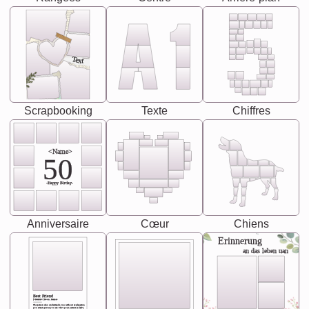
Text
Scrapbooking
Texte
Chiffres
<Name>
50
-Happy Birday-
Anniversaire
Cœur
Chiens
Erinnerung
an das leben uan
Best Friend
[<NAME>] Noun, feminie
The person who understands you without explanation
you accepts just as you are. She's your partner in life's,