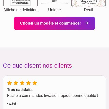
chaos your biggest supporter, and the one with whom
Margarete Hof
PARIS
you share your best memories.
Synonyms: Soulmate, closet confidante, sister at
heart person, life partner in adventure.
02.05.1940 - 08.04.2021
Affiche de définition
Unique
Deuil
Choisir un modèle et commencer
Ce que disent nos clients
Très satisfaits
Facile à commander, livraison rapide, bonne qualité !
- Eva