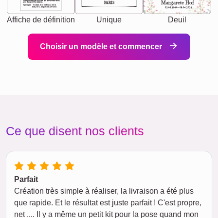
chaos your biggest supporter, and the one with whom
Margarete Hof
PARIS
you share your best memories.
Synonyms: Soulmate, closet confidante, sister at
heart person, life partner in adventure.
02.05.1940 - 08.04.2021
Affiche de définition
Unique
Deuil
Choisir un modèle et commencer
Ce que disent nos clients
Parfait
Création très simple à réaliser, la livraison a été plus
que rapide. Et le résultat est juste parfait ! C'est propre,
net .... Il y a même un petit kit pour la pose quand mon