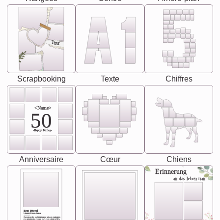
Text
Scrapbooking
Texte
Chiffres
<Name>
50
-Happy Birday-
Anniversaire
Cœur
Chiens
Erinnerung
an das leben uan
Best Friend
[<NAME>] Noun, feminie
The person who understands you without explanation
you accepts just as you are. She's your partner in life's,