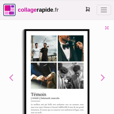
collage
rapide
.fr
Previous
Next