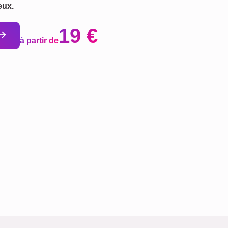
eux.
19 €
à partir de