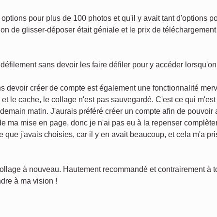
options pour plus de 100 photos et qu'il y avait tant d'options p
on de glisser-déposer était géniale et le prix de téléchargement 
défilement sans devoir les faire défiler pour y accéder lorsqu'o
s devoir créer de compte est également une fonctionnalité merv
s et le cache, le collage n'est pas sauvegardé. C'est ce qui m'es
endemain matin. J'aurais préféré créer un compte afin de pouvoir
 de ma mise en page, donc je n'ai pas eu à la repenser complèt
e que j'avais choisies, car il y en avait beaucoup, et cela m'a p
 collage à nouveau. Hautement recommandé et contrairement à tout
dre à ma vision !