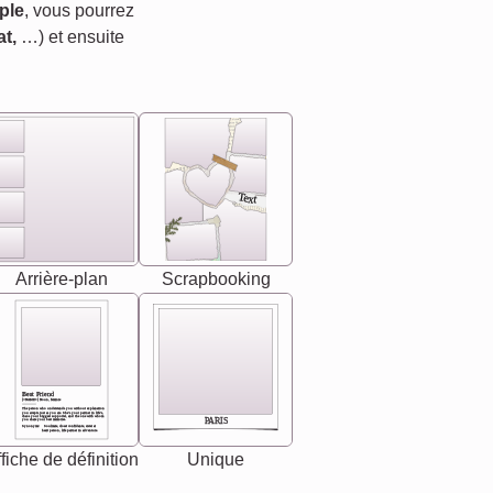
ple
, vous pourrez
t,
…) et ensuite
Text
Arrière-plan
Scrapbooking
Best Friend
[<NAME>] Noun, feminie
The person who understands you without explanation
you accepts just as you are. She's your partner in life's,
chaos your biggest supporter, and the one with whom
PARIS
you share your best memories.
Synonyms: Soulmate, closet confidante, sister at
heart person, life partner in adventure.
fiche de définition
Unique