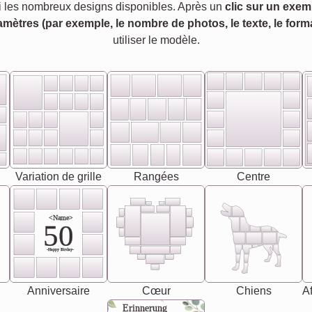
 les nombreux designs disponibles. Après un
clic sur un exem
amètres (par exemple, le nombre de photos, le texte, le forma
utiliser le modèle.
Variation de grille
Rangées
Centre
<Name>
50
-Happy Birday-
Anniversaire
Cœur
Chiens
Af
Erinnerung