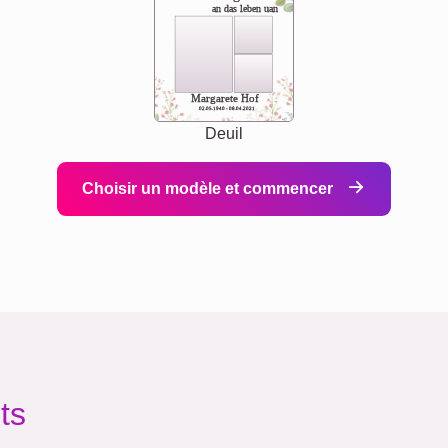
an das leben uan
Margarete Hof
02.05.1940 - 08.04.2021
Deuil
Choisir un modèle et commencer
ts