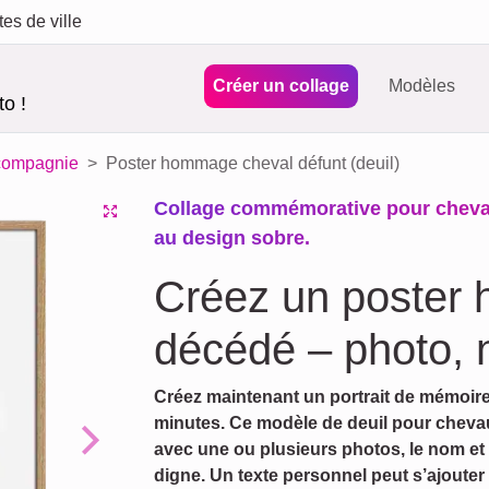
tes de ville
Créer un collage
Modèles
o !
 compagnie
Poster hommage cheval défunt (deuil)
Collage commémorative pour chevau
au design sobre.
Créez un poster
décédé – photo, 
Créez maintenant un portrait de mémoir
minutes. Ce modèle de deuil pour chev
avec une ou plusieurs photos, le nom et 
Next
digne. Un texte personnel peut s’ajoute