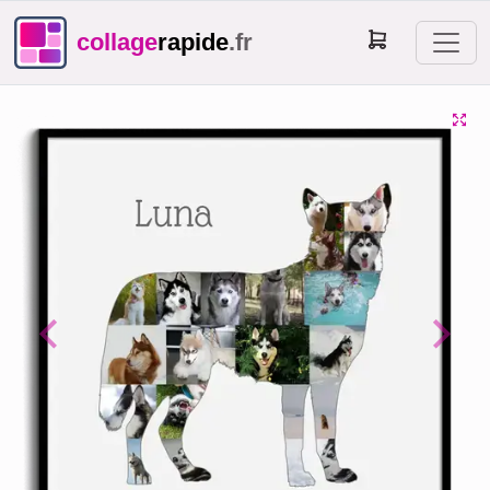
collage
rapide
.fr
Previous
Next