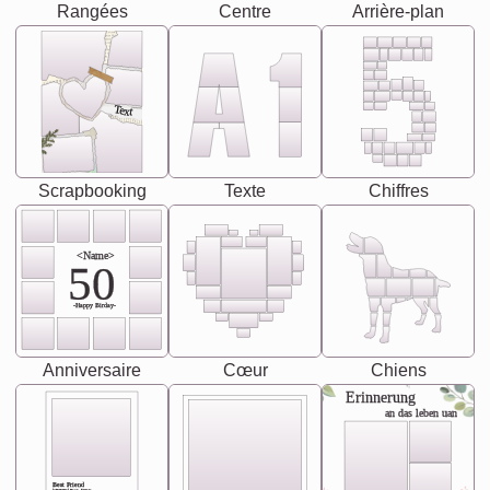
Rangées
Centre
Arrière-plan
Text
Scrapbooking
Texte
Chiffres
<Name>
50
-Happy Birday-
Anniversaire
Cœur
Chiens
Erinnerung
an das leben uan
Best Friend