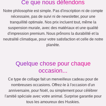
Maman
Classique
&
Mamie
Enfants
Papa
&
Papi
Famille
Jubilé
Retraite
Chiffres
Texte
Anniversaire
Nature
Cœur
Rétro
Beaucoup
!
Équipe
Amis
École