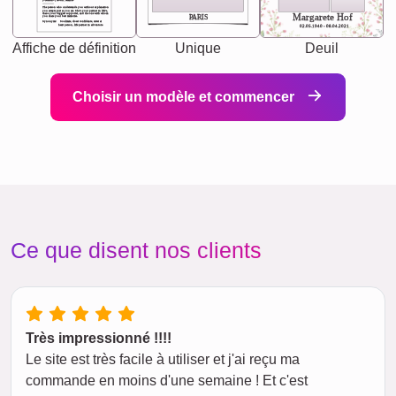
[<NAME>] Noun, feminie
The person who understands you without explanation
you accepts just as you are. She's your partner in life's,
chaos your biggest supporter, and the one with whom
Margarete Hof
PARIS
you share your best memories.
Synonyms: Soulmate, closet confidante, sister at
heart person, life partner in adventure.
02.05.1940 - 08.04.2021
Affiche de définition
Unique
Deuil
Choisir un modèle et commencer
Ce que disent nos clients
Très impressionné !!!!
Le site est très facile à utiliser et j'ai reçu ma
commande en moins d'une semaine ! Et c'est