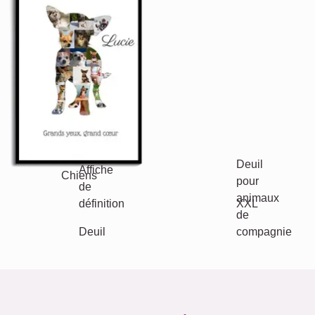
Autres idées, exemples:
Vacances
Mariage
Events
Scrapbook
Saisonnier
Villes
Naissance