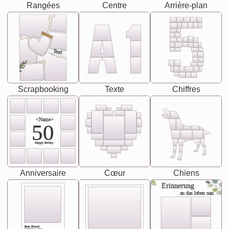
Rangées
Centre
Arrière-plan
Text
Scrapbooking
Texte
Chiffres
<Name>
50
-Happy Birday-
Anniversaire
Cœur
Chiens
Erinnerung
an das leben uan
Best Friend