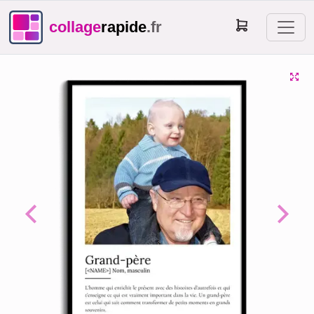
collage
rapide
.fr
Previous
Next