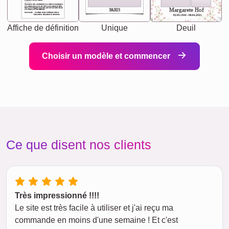
[<NAME>] Noun, feminie
The person who understands you without explanation
you accepts just as you are. She's your partner in life's,
chaos your biggest supporter, and the one with whom
Margarete Hof
PARIS
you share your best memories.
Synonyms: Soulmate, closet confidante, sister at
heart person, life partner in adventure.
02.05.1940 - 08.04.2021
Affiche de définition
Unique
Deuil
Choisir un modèle et commencer
Ce que disent nos clients
Très impressionné !!!!
Le site est très facile à utiliser et j'ai reçu ma
commande en moins d'une semaine ! Et c'est