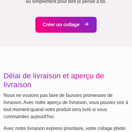
Enfants
Papa
Famille
Mamie & Papi
Jubilé
Retraite
Chiffres
Texte
Anniversaire
Nature
Cœur
Rétro
Beaucoup
!
Équipe
Amis
École