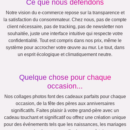
Autres idées, exemples:
Vacances
Mariage
Events
Scrapbook
Saisonnier
Villes
Maman
Classique
Naissance
&