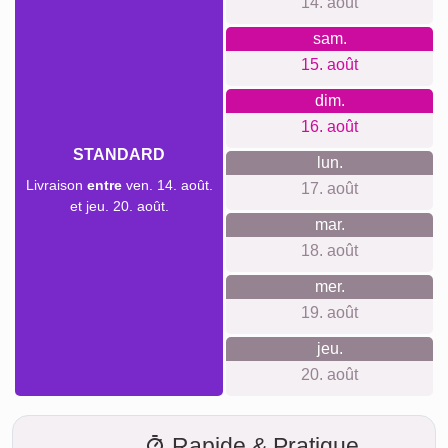
14. août
sam.
15. août
dim.
16. août
STANDARD
lun.
Livraison
entre
ven. 14. août.
17. août
et jeu. 20. août.
mar.
18. août
mer.
19. août
jeu.
20. août
Rapide & Pratique