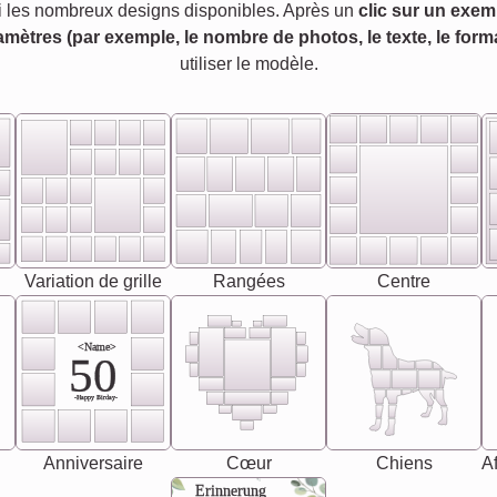
 les nombreux designs disponibles. Après un
clic sur un exem
amètres (par exemple, le nombre de photos, le texte, le forma
utiliser le modèle.
Variation de grille
Rangées
Centre
<Name>
50
-Happy Birday-
Anniversaire
Cœur
Chiens
Af
Erinnerung