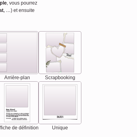
ple
, vous pourrez
t,
…) et ensuite
Text
Arrière-plan
Scrapbooking
Best Friend
[<NAME>] Noun, feminie
The person who understands you without explanation
you accepts just as you are. She's your partner in life's,
chaos your biggest supporter, and the one with whom
PARIS
you share your best memories.
Synonyms: Soulmate, closet confidante, sister at
heart person, life partner in adventure.
fiche de définition
Unique