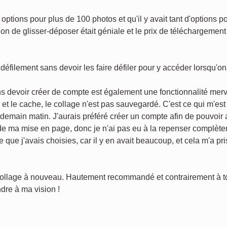
options pour plus de 100 photos et qu'il y avait tant d'options p
on de glisser-déposer était géniale et le prix de téléchargement 
défilement sans devoir les faire défiler pour y accéder lorsqu'o
s devoir créer de compte est également une fonctionnalité merv
s et le cache, le collage n'est pas sauvegardé. C'est ce qui m'es
endemain matin. J'aurais préféré créer un compte afin de pouvoir
 de ma mise en page, donc je n'ai pas eu à la repenser complèt
e que j'avais choisies, car il y en avait beaucoup, et cela m'a p
 collage à nouveau. Hautement recommandé et contrairement à tout
dre à ma vision !