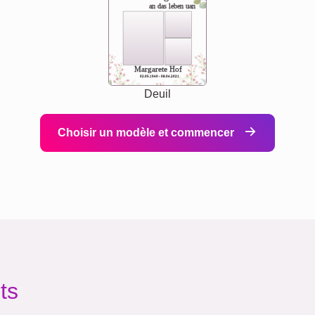
an das leben uan
Margarete Hof
02.05.1940 - 08.04.2021
Deuil
Choisir un modèle et commencer
ts