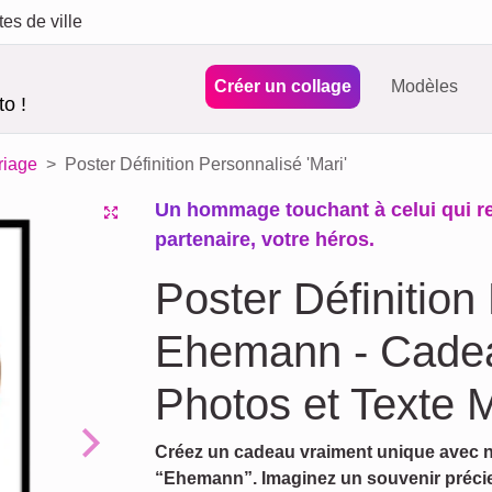
tes de ville
Créer un collage
Modèles
o !
riage
Poster Définition Personnalisé 'Mari'
Un hommage touchant à celui qui r
partenaire, votre héros.
Poster Définition
Ehemann - Cade
Photos et Texte M
Créez un cadeau vraiment unique avec no
Next
“Ehemann”. Imaginez un souvenir précie