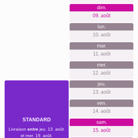
dim.
09. août
lun.
10. août
mar.
11. août
mer.
12. août
jeu.
13. août
ven.
14. août
STANDARD
sam.
Livraison
entre
jeu. 13. août.
15. août
et mer. 19. août.