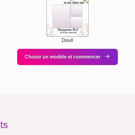
an das leben uan
Margarete Hof
02.05.1940 - 08.04.2021
Deuil
Choisir un modèle et commencer
ts