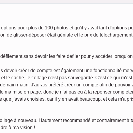
options pour plus de 100 photos et qu'il y avait tant d'options p
on de glisser-déposer était géniale et le prix de téléchargement 
défilement sans devoir les faire défiler pour y accéder lorsqu'o
s devoir créer de compte est également une fonctionnalité merv
s et le cache, le collage n'est pas sauvegardé. C'est ce qui m'es
endemain matin. J'aurais préféré créer un compte afin de pouvoir
 de ma mise en page, donc je n'ai pas eu à la repenser complèt
e que j'avais choisies, car il y en avait beaucoup, et cela m'a p
 collage à nouveau. Hautement recommandé et contrairement à tout
dre à ma vision !