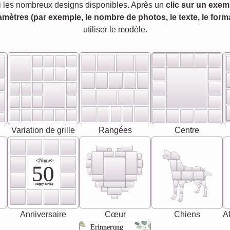
 les nombreux designs disponibles. Après un
clic sur un exem
amètres (par exemple, le nombre de photos, le texte, le forma
utiliser le modèle.
Variation de grille
Rangées
Centre
<Name>
50
-Happy Birday-
Anniversaire
Cœur
Chiens
Af
Erinnerung