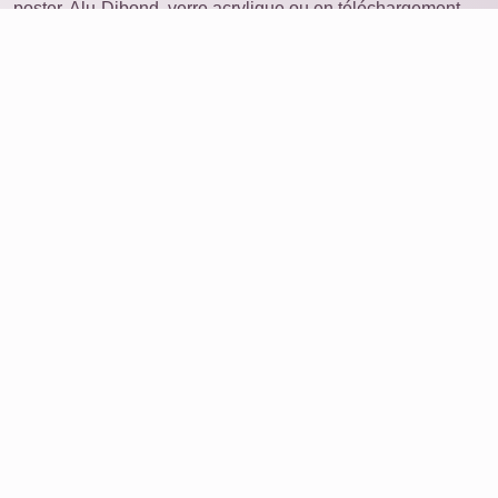
poster, Alu-Dibond, verre acrylique ou en téléchargement.
Collage photo
ouvrir sur un autre appareil
Idées
Produits
Commander une photo
Collage avec de nombreuses photos
Service
Avis
À propos de nous
Supprimer les données
FAQ
Contact