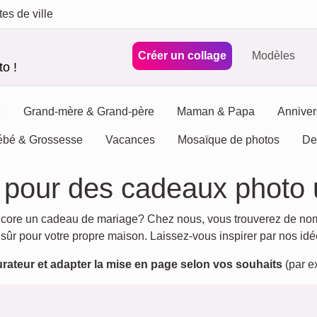
tes de ville
Créer un collage
Modèles
o !
e
Grand-mère & Grand-père
Maman & Papa
Anniver
ébé & Grossesse
Vacances
Mosaïque de photos
De
s pour des cadeaux photo
ncore un cadeau de mariage? Chez nous, vous trouverez de no
 sûr pour votre propre maison. Laissez-vous inspirer par nos idé
urateur et adapter la mise en page selon vos souhaits
(par ex