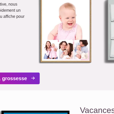
tive, nous
apidement un
u affiche pour
& grossesse
Vacance