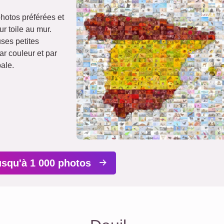
hotos préférées et
r toile au mur.
es petites
r couleur et par
ale.
usqu'à 1 000 photos