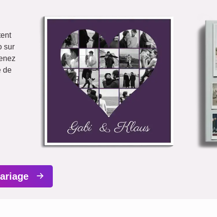
tent
o sur
renez
e de
mariage