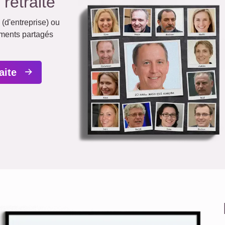
retraite
(d'entreprise) ou
oments partagés
raite