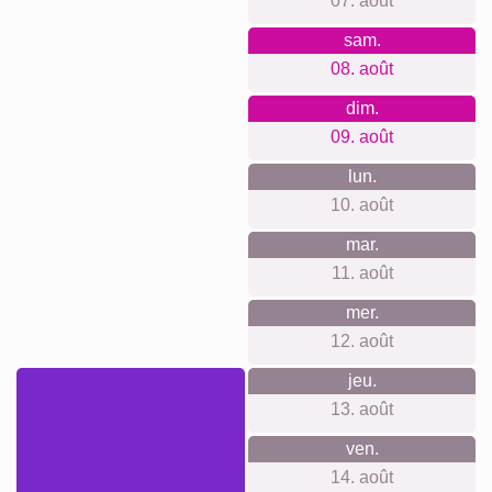
07. août
sam.
08. août
dim.
09. août
lun.
10. août
mar.
11. août
mer.
12. août
jeu.
13. août
ven.
14. août