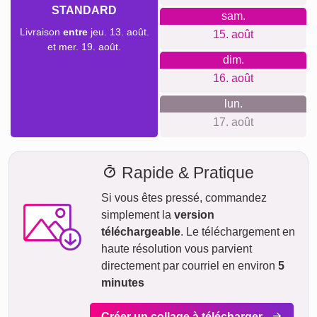
STANDARD
sam.
Livraison
entre
jeu. 13. août.
15. août
et mer. 19. août.
dim.
16. août
lun.
17. août
Rapide & Pratique
Si vous êtes pressé, commandez
simplement la
version
téléchargeable
. Le téléchargement en
haute résolution vous parvient
directement par courriel en environ
5
minutes
Créer un collage à télécharger