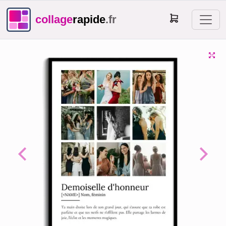
collage
rapide
.fr
Previous
Next