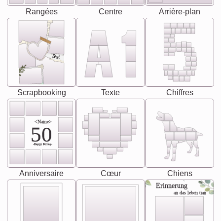
Rangées
Centre
Arrière-plan
Text
Scrapbooking
Texte
Chiffres
<Name>
50
-Happy Birday-
Anniversaire
Cœur
Chiens
Erinnerung
an das leben uan