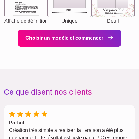
Best Friend
[<NAME>] Noun, feminie
The person who understands you without explanation
you accepts just as you are. She's your partner in life's,
chaos your biggest supporter, and the one with whom
Margarete Hof
PARIS
you share your best memories.
Synonyms: Soulmate, closet confidante, sister at
heart person, life partner in adventure.
02.05.1940 - 08.04.2021
Affiche de définition
Unique
Deuil
Choisir un modèle et commencer
Ce que disent nos clients
Parfait
Création très simple à réaliser, la livraison a été plus
que rapide. Et le résultat est juste parfait ! C'est propre,