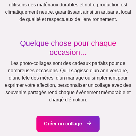
Autres idées, exemples:
Vacances
Mariage
Events
Scrapbook
Saisonnier
Villes
Maman
Classique
Naissance