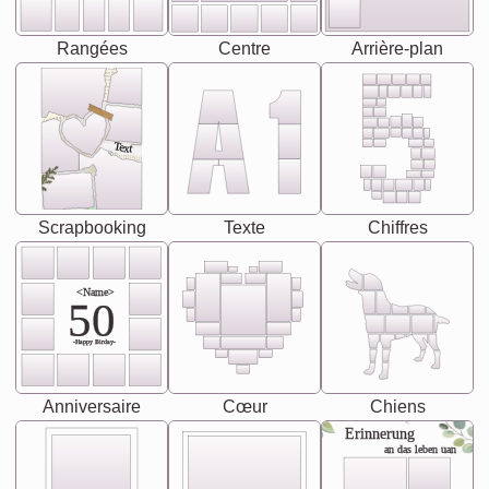
Rangées
Centre
Arrière-plan
Text
Scrapbooking
Texte
Chiffres
<Name>
50
-Happy Birday-
Anniversaire
Cœur
Chiens
Erinnerung
an das leben uan