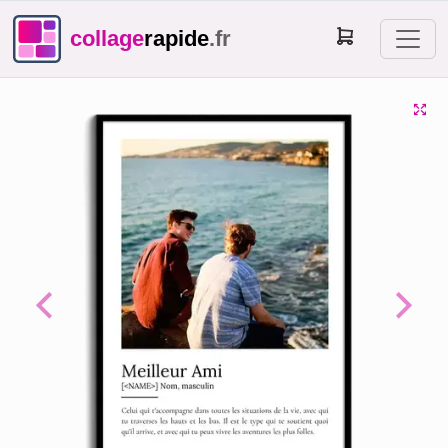
collage
rapide
.fr
Previous
Next