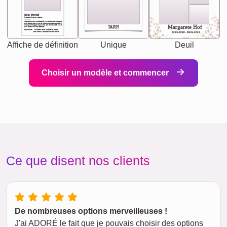
Best Friend
[<NAME>] Noun, feminie
The person who understands you without explanation
you accepts just as you are. She's your partner in life's,
chaos your biggest supporter, and the one with whom
Margarete Hof
PARIS
you share your best memories.
Synonyms: Soulmate, closet confidante, sister at
heart person, life partner in adventure.
02.05.1940 - 08.04.2021
Affiche de définition
Unique
Deuil
Choisir un modèle et commencer
Ce que disent nos clients
De nombreuses options merveilleuses !
J'ai ADORÉ le fait que je pouvais choisir des options