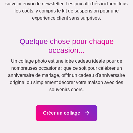
Cœur
Beaucoup
!
Équipe
École
Amis