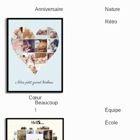
Famille
Jubilé
Retraite
Texte