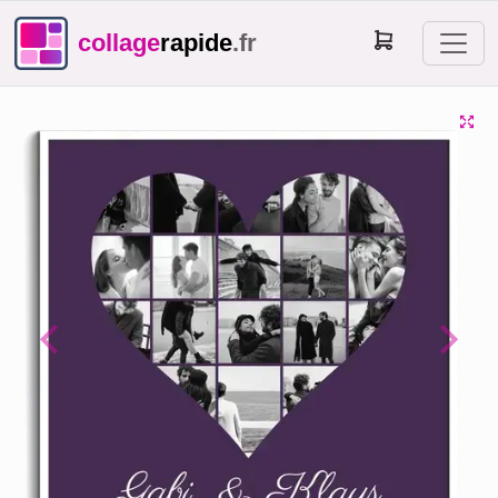
collage
rapide
.fr
Previous
Next