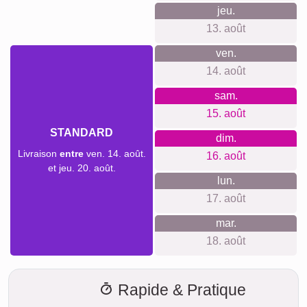
livraison
Nous ne voulons pas faire de fausses promesses de
livraison. Avec notre aperçu de livraison, vous pouvez voir à
tout moment quand votre produit sera livré si vous
commandez aujourd'hui.
Avec notre livraison express prioritaire, votre collage photo
pourrait vous parvenir sous deux jours ouvrables
moyennant un supplément (si la commande est passée
avant 8h). Même avec la livraison standard, votre collage -
selon le matériau - sera en route vers vous en quelques
jours.
Votre envoi est entièrement assuré contre les dommages ou
pertes lors du transport.
ven.
AUJOURD'HUI
07. août
Commander maintenant