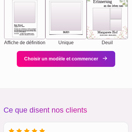
Erinnerung
an das leben uan
Best Friend
[<NAME>] Noun, feminie
The person who understands you without explanation
you accepts just as you are. She's your partner in life's,
chaos your biggest supporter, and the one with whom
Margarete Hof
PARIS
you share your best memories.
Synonyms: Soulmate, closet confidante, sister at
heart person, life partner in adventure.
02.05.1940 - 08.04.2021
Affiche de définition
Unique
Deuil
Choisir un modèle et commencer
Ce que disent nos clients