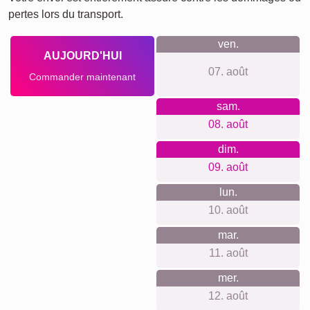
Quelque chose pour chaque
occasion...
Un collage photo est une idée cadeau idéale pour de
nombreuses occasions : que ce soit pour célébrer un
anniversaire de mariage, offrir un cadeau d'anniversaire
original ou simplement décorer votre maison avec des
souvenirs chers.
Créer un collage
Délai de livraison et aperçu de