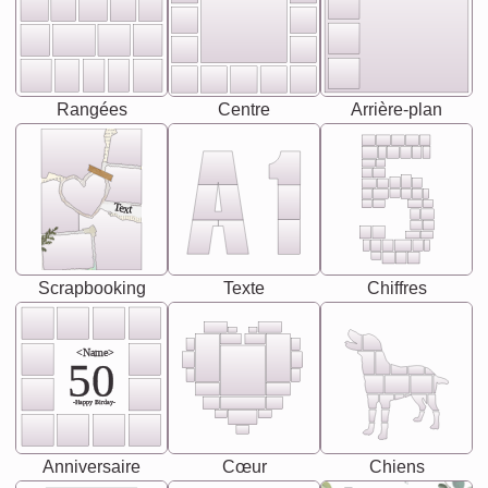
Rangées
Centre
Arrière-plan
Text
Scrapbooking
Texte
Chiffres
<Name>
50
-Happy Birday-
Anniversaire
Cœur
Chiens