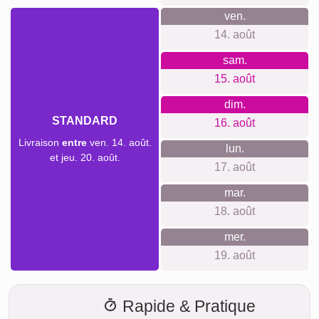
Délai de livraison et aperçu de
livraison
Nous ne voulons pas faire de fausses promesses de
livraison. Avec notre aperçu de livraison, vous pouvez voir à
tout moment quand votre produit sera livré si vous
commandez aujourd'hui.
Avec notre livraison express prioritaire, votre collage photo
pourrait vous parvenir sous deux jours ouvrables
moyennant un supplément (si la commande est passée
avant 8h). Même avec la livraison standard, votre collage -
selon le matériau - sera en route vers vous en quelques
jours.