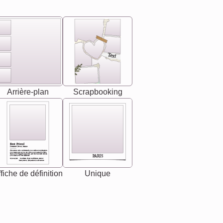
Text
Arrière-plan
Scrapbooking
Best Friend
[<NAME>] Noun, feminie
The person who understands you without explanation
you accepts just as you are. She's your partner in life's,
chaos your biggest supporter, and the one with whom
PARIS
you share your best memories.
Synonyms: Soulmate, closet confidante, sister at
heart person, life partner in adventure.
fiche de définition
Unique