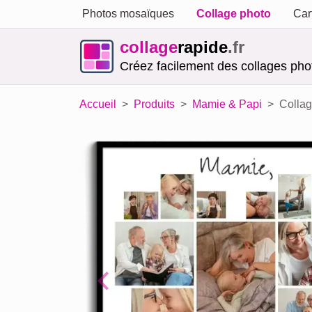
Photos mosaïques
Collage photo
Car
collage
rapide
.fr
Créez facilement des collages phot
Accueil
Produits
Mamie & Papi
Collag
Previous