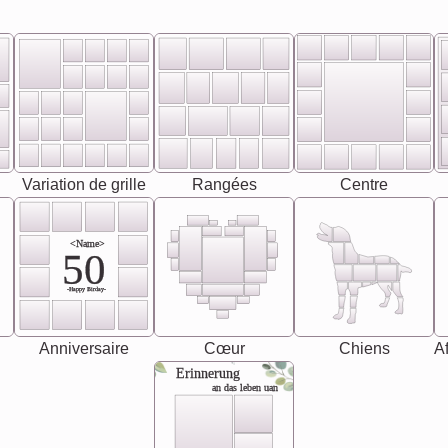
Variation de grille
Rangées
Centre
<Name>
50
-Happy Birday-
Anniversaire
Cœur
Chiens
Af
Erinnerung
an das leben uan