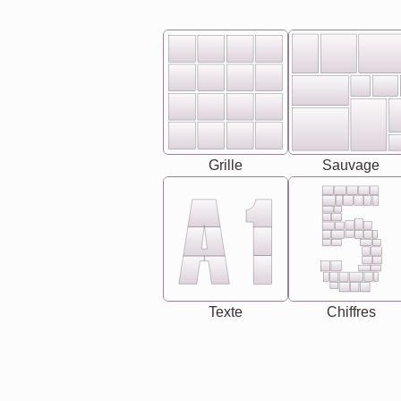
Grille
Sauvage
Texte
Chiffres