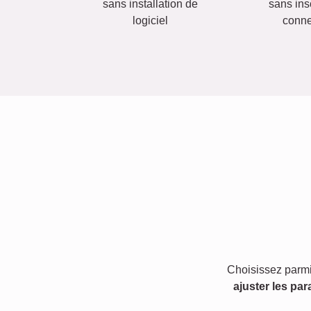
sans installation de
sans insc
logiciel
conn
Choisissez parmi
ajuster les par