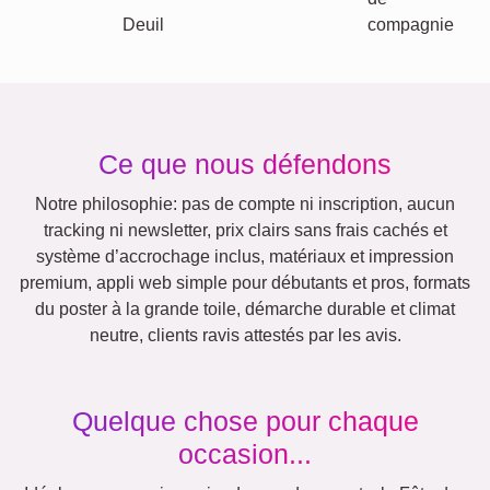
Beaucoup !
Amis
École