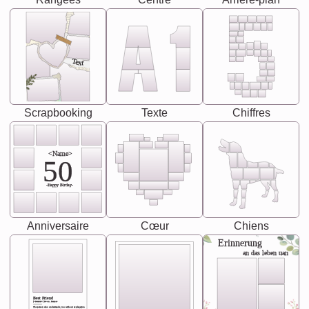
Text
Scrapbooking
Texte
Chiffres
<Name>
50
-Happy Birday-
Anniversaire
Cœur
Chiens
Erinnerung
an das leben uan
Best Friend
[<NAME>] Noun, feminie
The person who understands you without explanation