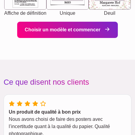
you accepts just as you are. She's your partner in life's,
chaos your biggest supporter, and the one with whom
Margarete Hof
PARIS
you share your best memories.
Synonyms: Soulmate, closet confidante, sister at
heart person, life partner in adventure.
02.05.1940 - 08.04.2021
Affiche de définition
Unique
Deuil
Choisir un modèle et commencer
Ce que disent nos clients
Un produit de qualité à bon prix
Nous avons choisi de faire des posters avec
l'incertitude quant à la qualité du papier. Qualité
photographique.