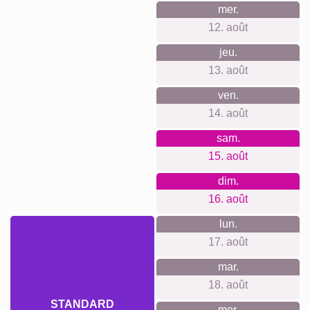
Ce que nous défendons
Notre philosophie: pas de compte ni inscription, aucun
tracking ni newsletter, prix clairs sans frais cachés et
système d’accrochage inclus, matériaux et impression
premium, appli web simple pour débutants et pros, formats
du poster à la grande toile, démarche durable et climat
neutre, clients ravis attestés par les avis.
Quelque chose pour chaque
occasion...
Idéal pour un anniversaire de grands-parents, la Fête des
Grands-Mères, Noël, la Fête des Mères ou des Pères, une
naissance, un baptême, un mariage, un jubilé, la fête des
prénoms, une pendaison de crémaillère ou simplement