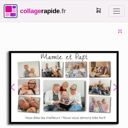
collage
rapide
.fr
Previous
Next