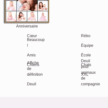
Jubilé
Retraite
Texte
Chiffres