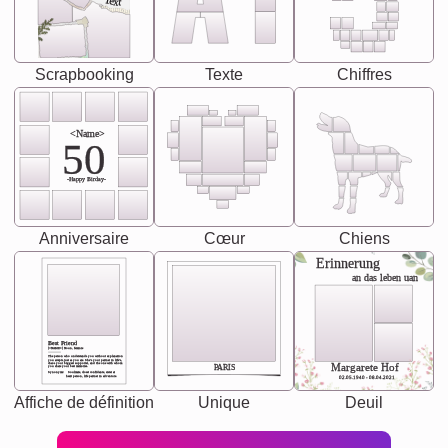
Text
Scrapbooking
Texte
Chiffres
<Name>
50
-Happy Birday-
Anniversaire
Cœur
Chiens
Erinnerung
an das leben uan
Best Friend
[<NAME>] Noun, feminie
The person who understands you without explanation
you accepts just as you are. She's your partner in life's,
chaos your biggest supporter, and the one with whom
Margarete Hof
PARIS
you share your best memories.
Synonyms: Soulmate, closet confidante, sister at
heart person, life partner in adventure.
02.05.1940 - 08.04.2021
Affiche de définition
Unique
Deuil