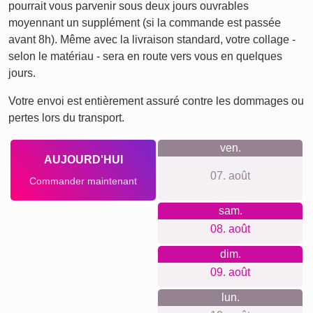
Amis
École
Chats
Chiens