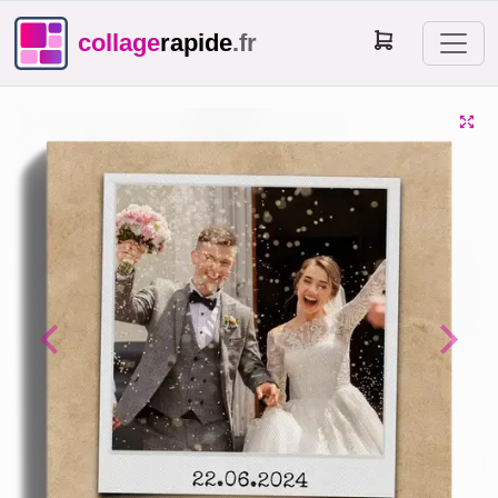
collage
rapide
.fr
Previous
Next