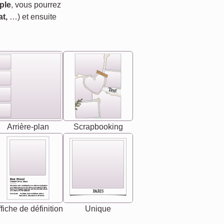
ple
, vous pourrez
t,
…) et ensuite
Text
Arrière-plan
Scrapbooking
Best Friend
[<NAME>] Noun, feminie
The person who understands you without explanation
you accepts just as you are. She's your partner in life's,
chaos your biggest supporter, and the one with whom
PARIS
you share your best memories.
Synonyms: Soulmate, closet confidante, sister at
heart person, life partner in adventure.
fiche de définition
Unique