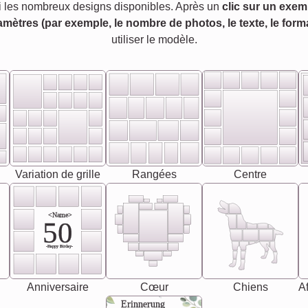
 les nombreux designs disponibles. Après un
clic sur un exem
amètres (par exemple, le nombre de photos, le texte, le forma
utiliser le modèle.
Variation de grille
Rangées
Centre
<Name>
50
-Happy Birday-
Anniversaire
Cœur
Chiens
Af
Erinnerung