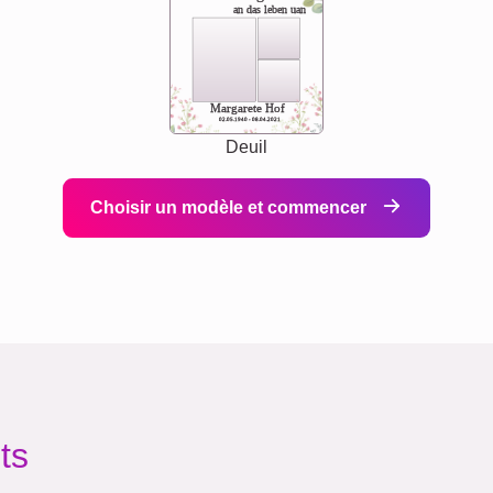
an das leben uan
Margarete Hof
02.05.1940 - 08.04.2021
Deuil
Choisir un modèle et commencer
ts