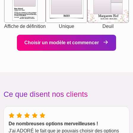
Best Friend
[<NAME>] Noun, feminie
The person who understands you without explanation
you accepts just as you are. She's your partner in life's,
chaos your biggest supporter, and the one with whom
Margarete Hof
PARIS
you share your best memories.
Synonyms: Soulmate, closet confidante, sister at
heart person, life partner in adventure.
02.05.1940 - 08.04.2021
Affiche de définition
Unique
Deuil
Choisir un modèle et commencer
Ce que disent nos clients
De nombreuses options merveilleuses !
J'ai ADORÉ le fait que je pouvais choisir des options