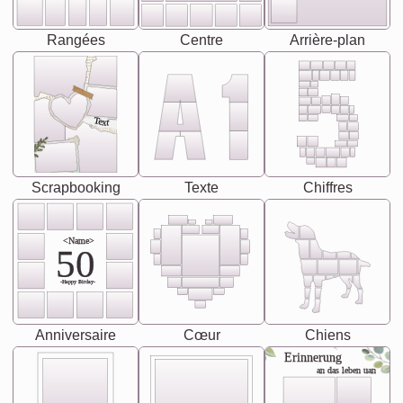
Rangées
Centre
Arrière-plan
Text
Scrapbooking
Texte
Chiffres
<Name>
50
-Happy Birday-
Anniversaire
Cœur
Chiens
Erinnerung
an das leben uan