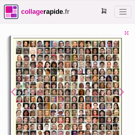
collage
rapide
.fr
Previous
Next