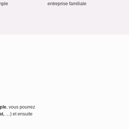
mple
entreprise familiale
ple
, vous pourrez
t,
…) et ensuite