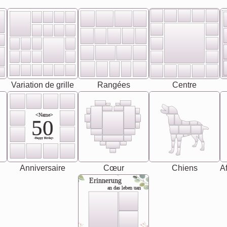
Variation de grille
Rangées
Centre
<Name>
50
-Happy Birday-
Anniversaire
Cœur
Chiens
Af
Erinnerung
an das leben uan