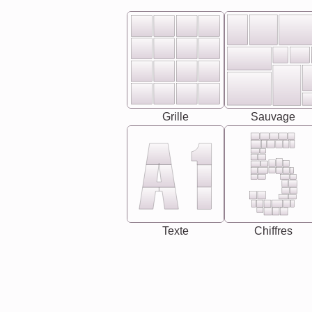
Grille
Sauvage
Texte
Chiffres