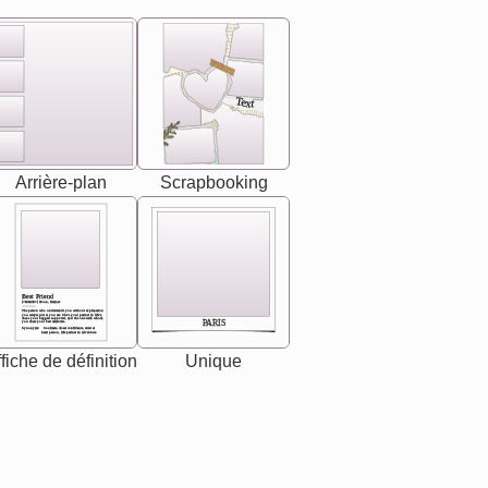
Text
Arrière-plan
Scrapbooking
Best Friend
[<NAME>] Noun, feminie
The person who understands you without explanation
you accepts just as you are. She's your partner in life's,
chaos your biggest supporter, and the one with whom
PARIS
you share your best memories.
Synonyms: Soulmate, closet confidante, sister at
heart person, life partner in adventure.
fiche de définition
Unique