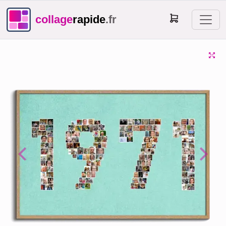
collage
rapide
.fr
Previous
Next