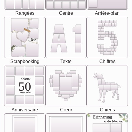
Rangées
Centre
Arrière-plan
Text
Scrapbooking
Texte
Chiffres
<Name>
50
-Happy Birday-
Anniversaire
Cœur
Chiens
Erinnerung
an das leben uan