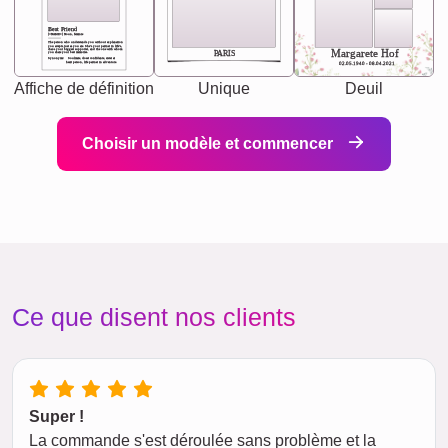
Best Friend
[<NAME>] Noun, feminie
The person who understands you without explanation
you accepts just as you are. She's your partner in life's,
chaos your biggest supporter, and the one with whom
Margarete Hof
PARIS
you share your best memories.
Synonyms: Soulmate, closet confidante, sister at
heart person, life partner in adventure.
02.05.1940 - 08.04.2021
Affiche de définition
Unique
Deuil
Choisir un modèle et commencer
Ce que disent nos clients
Super !
La commande s'est déroulée sans problème et la