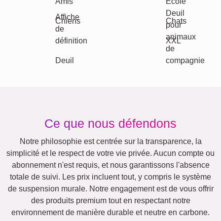
Famille
Jubilé
Retraite
Texte
Chiffres