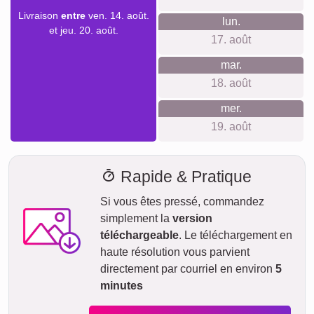
Avec notre livraison express prioritaire, votre collage photo
pourrait vous parvenir sous deux jours ouvrables
moyennant un supplément (si la commande est passée
avant 8h). Même avec la livraison standard, votre collage -
selon le matériau - sera en route vers vous en quelques
jours.
Votre envoi est entièrement assuré contre les dommages ou
pertes lors du transport.
sam.
AUJOURD'HUI
08. août
Commander maintenant
dim.
09. août
lun.
10. août