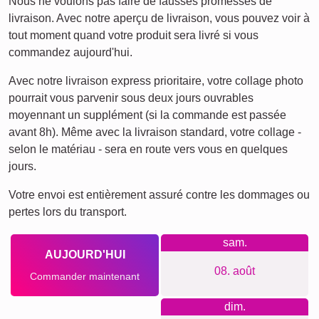
Ce que nous défendons
Notre boutique mise sur la simplicité et la confiance: pas de
compte nécessaire, aucun tracking ni newsletter. Tarifs
transparents, systèmes d’accrochage inclus. Matériaux et
impression premium, applications faciles pour débutants et
pros, du petit poster aux grands formats. Production durable
et climatiquement neutre. Clients satisfaits, avis à l’appui.
Quelque chose pour chaque
occasion...
Idées d’occasions: 60e anniversaire, noces de diamant,
jubilé des 60 ans d’une entreprise, départ à la retraite, fête
des grands-parents, cadeau de Noël ou de fête des