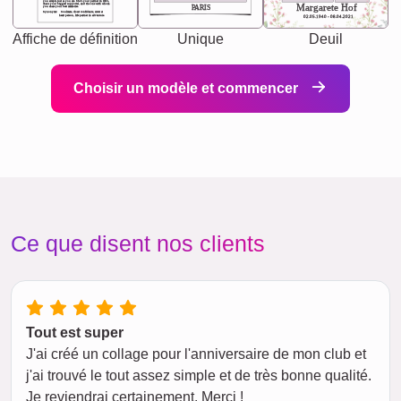
you accepts just as you are. She's your partner in life's,
chaos your biggest supporter, and the one with whom
Margarete Hof
PARIS
you share your best memories.
Synonyms: Soulmate, closet confidante, sister at
heart person, life partner in adventure.
02.05.1940 - 08.04.2021
Affiche de définition
Unique
Deuil
Choisir un modèle et commencer
Ce que disent nos clients
Tout est super
J'ai créé un collage pour l'anniversaire de mon club et
j'ai trouvé le tout assez simple et de très bonne qualité.
Je reviendrai certainement. Merci !