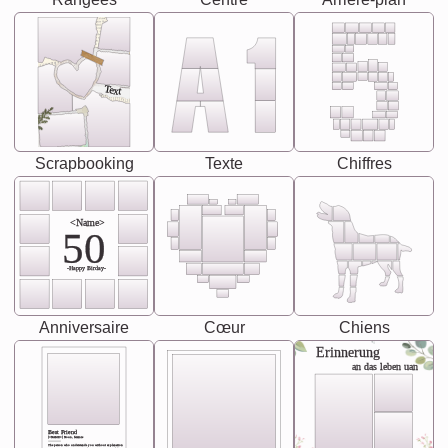
Text
Scrapbooking
Texte
Chiffres
<Name>
50
-Happy Birday-
Anniversaire
Cœur
Chiens
Erinnerung
an das leben uan
Best Friend
[<NAME>] Noun, feminie
The person who understands you without explanation