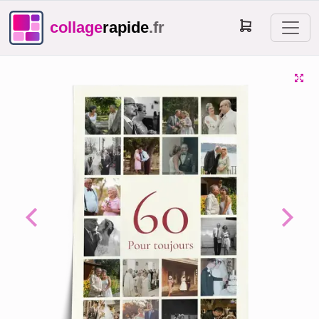
collage
rapide
.fr
Previous
Next