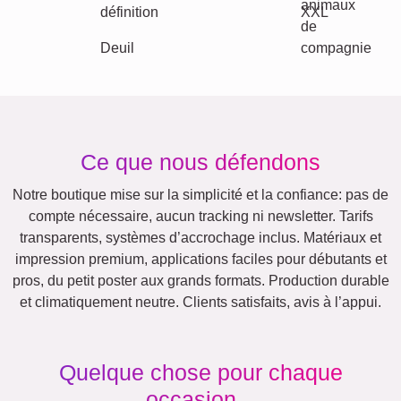
Autres idées, exemples:
Vacances
Mariage
Events
Scrapbook
Saisonnier
Villes
Maman
Classique
Naissance
&
Mamie
Enfants
Papa
&
Papi
Famille
Retraite