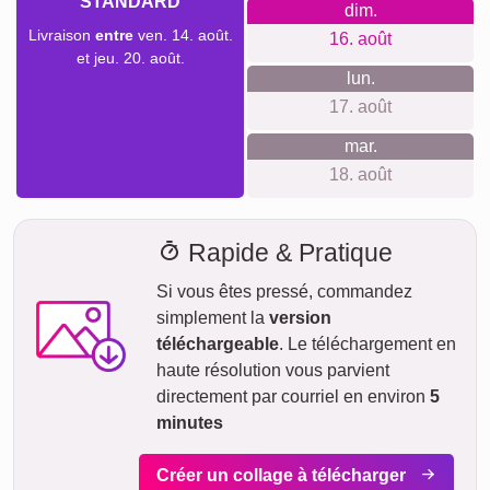
Nous ne voulons pas faire de fausses promesses de
livraison. Avec notre aperçu de livraison, vous pouvez voir à
tout moment quand votre produit sera livré si vous
commandez aujourd'hui.
Avec notre livraison express prioritaire, votre collage photo
pourrait vous parvenir sous deux jours ouvrables
moyennant un supplément (si la commande est passée
avant 8h). Même avec la livraison standard, votre collage -
selon le matériau - sera en route vers vous en quelques
jours.
Votre envoi est entièrement assuré contre les dommages ou
pertes lors du transport.
ven.
AUJOURD'HUI
07. août
Commander maintenant
sam.