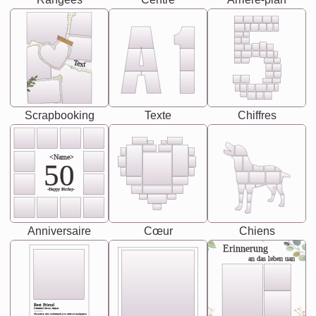
Text
Scrapbooking
Texte
Chiffres
<Name>
50
-Happy Birday-
Anniversaire
Cœur
Chiens
Erinnerung
an das leben uan
Best Friend
[<NAME>] Noun, feminie
The person who understands you without explanation