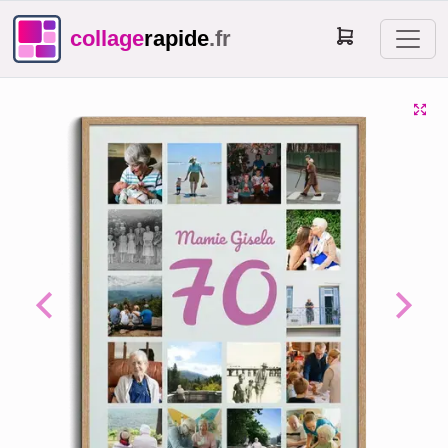
collage
rapide
.fr
Previous
Next