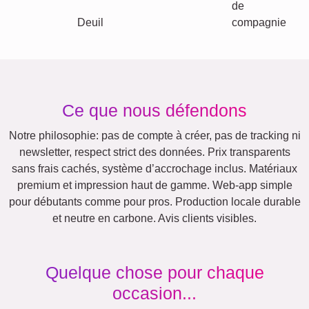
Autres idées, exemples:
Vacances
Mariage
Events
Scrapbook
Saisonnier
Villes
Maman
Classique
Naissance
&
Mamie
Enfants
Papa
&