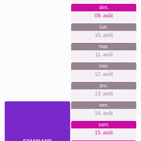
occasion...
Idéal pour célébrer les 70 ans d’un proche, marquer des
noces de platine, un départ à la retraite, une fête de famille,
un hommage discret, un club ou une association qui franchit
70 années, ou comme pièce maîtresse d’une déco
d’anniversaire.
Créer un collage
Délai de livraison et aperçu de
livraison