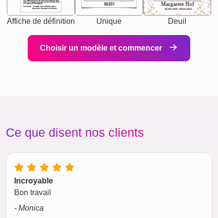
you accepts just as you are. She's your partner in life's,
chaos your biggest supporter, and the one with whom
Margarete Hof
PARIS
you share your best memories.
Synonyms: Soulmate, closet confidante, sister at
heart person, life partner in adventure.
02.05.1940 - 08.04.2021
Affiche de définition
Unique
Deuil
Choisir un modèle et commencer
Ce que disent nos clients
Incroyable
Bon travail
- Monica