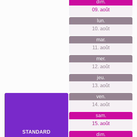
anniversaire de 25 ans, jubilé d’entreprise ou d’association,
déco de salle pour une fête, surprise collective des proches,
souvenir de promotion ou de projet sur 25 années.
Créer un collage
Délai de livraison et aperçu de
livraison
Nous ne voulons pas faire de fausses promesses de
livraison. Avec notre aperçu de livraison, vous pouvez voir à
tout moment quand votre produit sera livré si vous
commandez aujourd'hui.