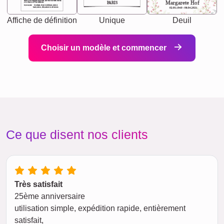
chaos your biggest supporter, and the one with whom
Margarete Hof
PARIS
you share your best memories.
Synonyms: Soulmate, closet confidante, sister at
heart person, life partner in adventure.
02.05.1940 - 08.04.2021
Affiche de définition
Unique
Deuil
Choisir un modèle et commencer
Ce que disent nos clients
Très satisfait
25ème anniversaire
utilisation simple, expédition rapide, entièrement
satisfait,