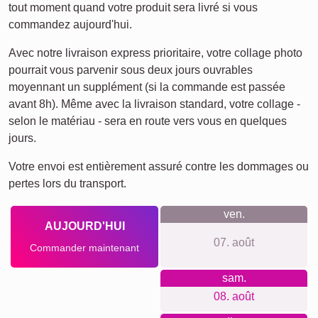
Ce que nous défendons
Notre philosophie: sans inscription ni compte, sans tracking
ni newsletter. Tarifs transparents, sans frais cachés,
système d’accrochage inclus. Matériaux premium,
impression de qualité, outils simples pour débutants et
experts, large choix de formats, production locale durable et
climatiquement neutre, avis clients authentiques.
Quelque chose pour chaque
occasion...
Idées d’occasions: noces d’argent pour célébrer 25 ans de
mariage, cadeau d’équipe pour 25 ans de carrière,