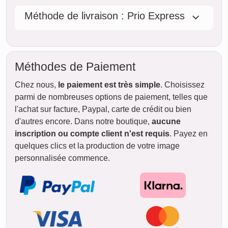
lun.
17. août
mar.
18. août
Rapide & Pratique
Si vous êtes pressé, commandez
simplement la
version
téléchargeable
. Le téléchargement en
haute résolution vous parvient
directement par courriel en environ
5
minutes
Créer un collage à télécharger