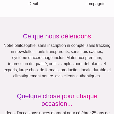
Autres idées, exemples:
Vacances
Mariage
Events
Scrapbook
Saisonnier
Villes
Maman
Classique
Naissance
&
Mamie
Enfants
Papa
&
Papi
Famille
Retraite