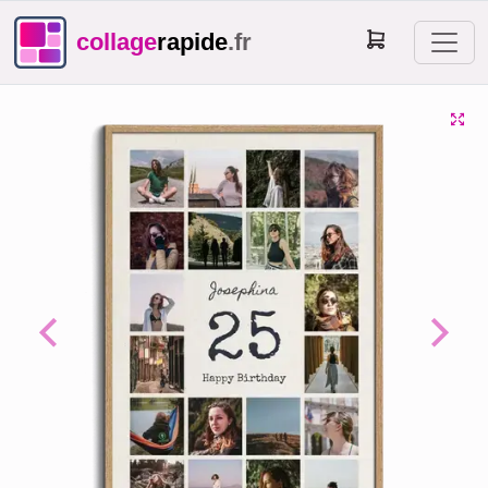
collage
rapide
.fr
Previous
Next