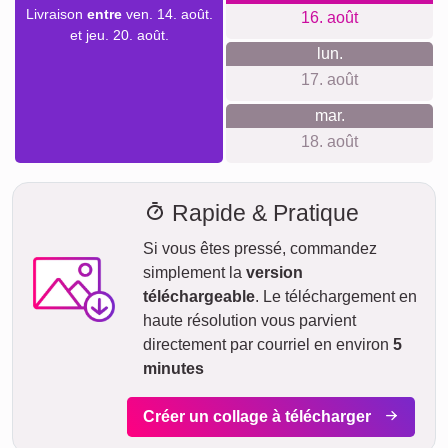
Avec notre livraison express prioritaire, votre collage photo
pourrait vous parvenir sous deux jours ouvrables
moyennant un supplément (si la commande est passée
avant 8h). Même avec la livraison standard, votre collage -
selon le matériau - sera en route vers vous en quelques
jours.
Votre envoi est entièrement assuré contre les dommages ou
pertes lors du transport.
ven.
AUJOURD'HUI
07. août
Commander maintenant
sam.
08. août
dim.
09. août