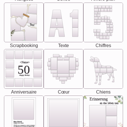
Text
Scrapbooking
Texte
Chiffres
<Name>
50
-Happy Birday-
Anniversaire
Cœur
Chiens
Erinnerung
an das leben uan
Best Friend
[<NAME>] Noun, feminie
The person who understands you without explanation
you accepts just as you are. She's your partner in life's,