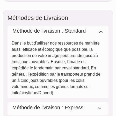
lun.
10. août
mar.
11. août
mer.
12. août
jeu.
13. août
ven.
14. août
sam.
15. août
STANDARD
dim.
Livraison
entre
ven. 14. août.
16. août
et jeu. 20. août.