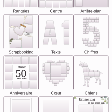
Rangées
Centre
Arrière-plan
Text
Scrapbooking
Texte
Chiffres
<Name>
50
-Happy Birday-
Anniversaire
Cœur
Chiens
Erinnerung
an das leben uan