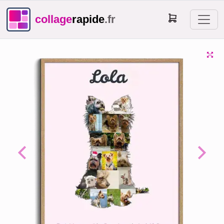
collage
rapide
.fr
Previous
Next