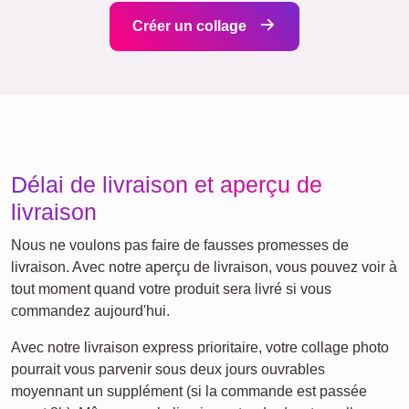
Events
Scrapbook
Saisonnier
Villes
Naissance
Maman
Classique