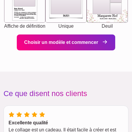
Best Friend
[<NAME>] Noun, feminie
The person who understands you without explanation
you accepts just as you are. She's your partner in life's,
chaos your biggest supporter, and the one with whom
Margarete Hof
PARIS
you share your best memories.
Synonyms: Soulmate, closet confidante, sister at
heart person, life partner in adventure.
02.05.1940 - 08.04.2021
Affiche de définition
Unique
Deuil
Choisir un modèle et commencer
Ce que disent nos clients
Excellente qualité
Le collage est un cadeau. Il était facile à créer et est