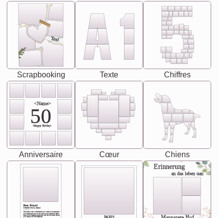
Text
Scrapbooking
Texte
Chiffres
<Name>
50
-Happy Birday-
Anniversaire
Cœur
Chiens
Erinnerung
an das leben uan
Best Friend
[<NAME>] Noun, feminie
The person who understands you without explanation
you accepts just as you are. She's your partner in life's,
chaos your biggest supporter, and the one with whom
Margarete Hof
PARIS
you share your best memories.