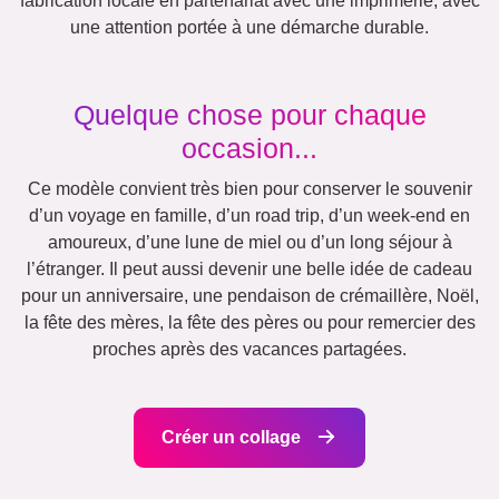
Rétro
Cœur
Équipe
Beaucoup !