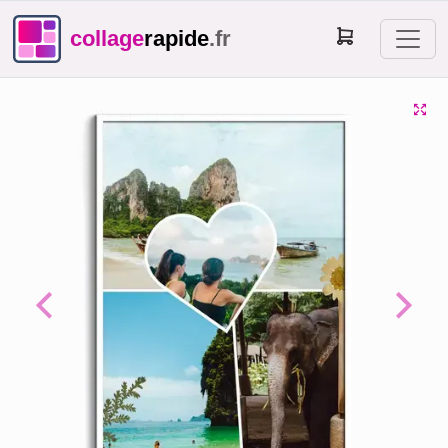
collage
rapide
.fr
Previous
Next