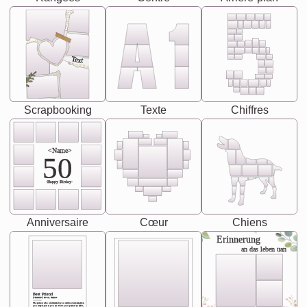
Text
Scrapbooking
Texte
Chiffres
<Name>
50
-Happy Birday-
Anniversaire
Cœur
Chiens
Erinnerung
an das leben uan
Best Friend
[<NAME>] Noun, feminie
The person who understands you without explanation
you accepts just as you are. She's your partner in life's,