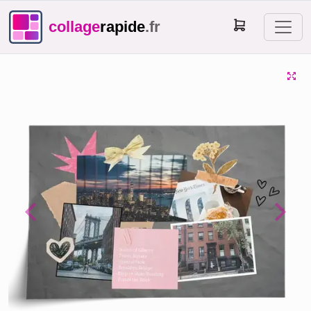
collage
rapide
.fr
Previous
Next