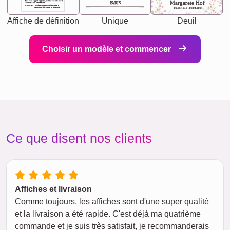
chaos your biggest supporter, and the one with whom
Margarete Hof
PARIS
you share your best memories.
Synonyms: Soulmate, closet confidante, sister at
heart person, life partner in adventure.
02.05.1940 - 08.04.2021
Affiche de définition
Unique
Deuil
Choisir un modèle et commencer
Ce que disent nos clients
Affiches et livraison
Comme toujours, les affiches sont d'une super qualité
et la livraison a été rapide. C'est déjà ma quatrième
commande et je suis très satisfait, je recommanderais