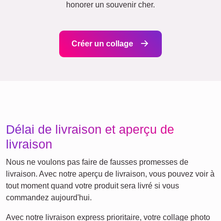
Beaucoup !
Amis
École