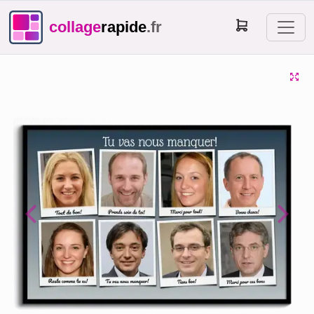
collage
rapide
.fr
Previous
Next