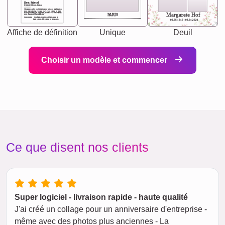
Best Friend
[<NAME>] Noun, feminie
The person who understands you without explanation
you accepts just as you are. She's your partner in life's,
chaos your biggest supporter, and the one with whom
Margarete Hof
PARIS
you share your best memories.
Synonyms: Soulmate, closet confidante, sister at
heart person, life partner in adventure.
02.05.1940 - 08.04.2021
Affiche de définition
Unique
Deuil
Choisir un modèle et commencer
Ce que disent nos clients
Super logiciel - livraison rapide - haute qualité
J'ai créé un collage pour un anniversaire d'entreprise -
même avec des photos plus anciennes - La