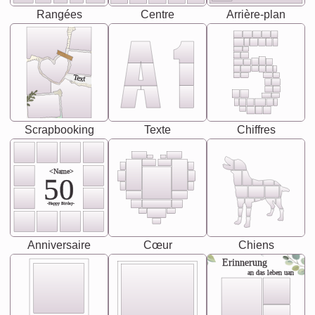
Rangées
Centre
Arrière-plan
Text
Scrapbooking
Texte
Chiffres
<Name>
50
-Happy Birday-
Anniversaire
Cœur
Chiens
Erinnerung
an das leben uan