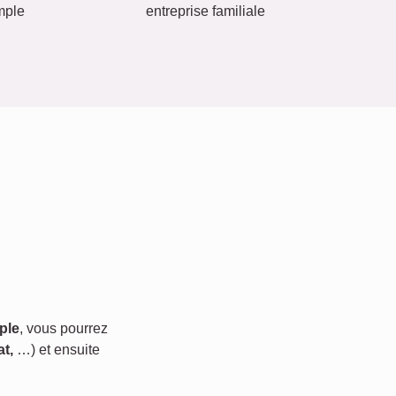
mple
entreprise familiale
ple
, vous pourrez
t,
…) et ensuite