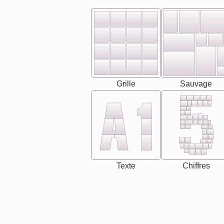
Grille
Sauvage
Texte
Chiffres