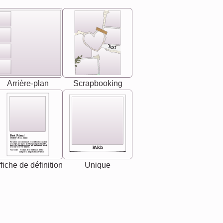
Text
Arrière-plan
Scrapbooking
Best Friend
[<NAME>] Noun, feminie
The person who understands you without explanation
you accepts just as you are. She's your partner in life's,
chaos your biggest supporter, and the one with whom
PARIS
you share your best memories.
Synonyms: Soulmate, closet confidante, sister at
heart person, life partner in adventure.
fiche de définition
Unique