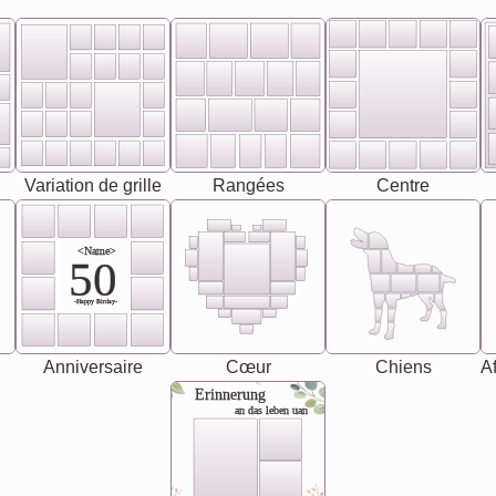
Variation de grille
Rangées
Centre
<Name>
50
-Happy Birday-
Anniversaire
Cœur
Chiens
Af
Erinnerung
an das leben uan