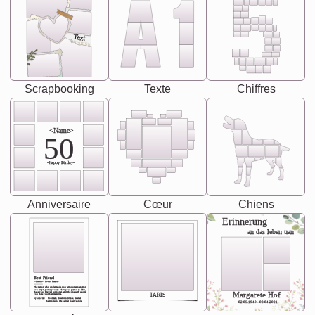
Text
Scrapbooking
Texte
Chiffres
<Name>
50
-Happy Birday-
Anniversaire
Cœur
Chiens
Erinnerung
an das leben uan
Best Friend
[<NAME>] Noun, feminie
The person who understands you without explanation
you accepts just as you are. She's your partner in life's,
chaos your biggest supporter, and the one with whom
Margarete Hof
PARIS
you share your best memories.
Synonyms: Soulmate, closet confidante, sister at
heart person, life partner in adventure.
02.05.1940 - 08.04.2021