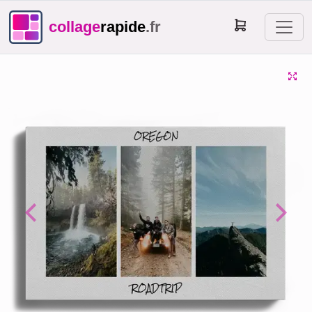
collage
rapide
.fr
Previous
Next