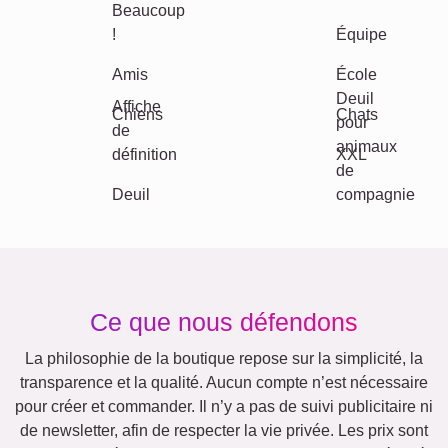
Classique
Naissance
Maman & Papa
Enfants
Mamie & Papi