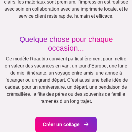
Famille
Jubilé
Retraite
Texte