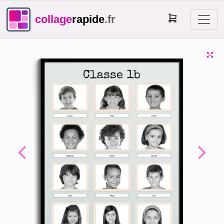
collage
rapide
.fr
Previous
Next