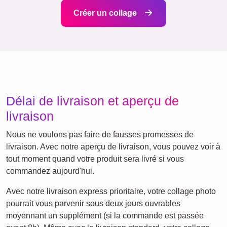
Beaucoup !
Amis
École