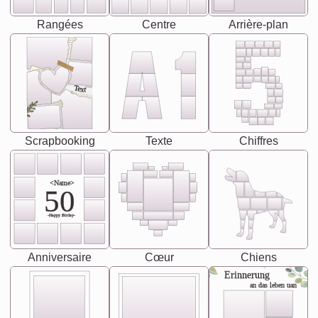
Rangées
Centre
Arrière-plan
Text
Scrapbooking
Texte
Chiffres
<Name>
50
-Happy Birday-
Anniversaire
Cœur
Chiens
Erinnerung
an das leben uan