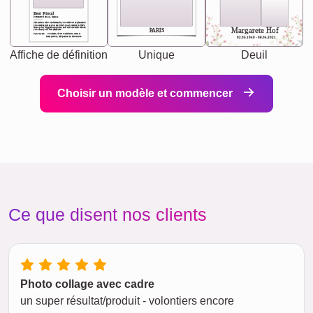
Best Friend
[<NAME>] Noun, feminie
The person who understands you without explanation
you accepts just as you are. She's your partner in life's,
chaos your biggest supporter, and the one with whom
Margarete Hof
PARIS
you share your best memories.
Synonyms: Soulmate, closet confidante, sister at
heart person, life partner in adventure.
02.05.1940 - 08.04.2021
Affiche de définition
Unique
Deuil
Choisir un modèle et commencer
Ce que disent nos clients
Photo collage avec cadre
un super résultat/produit - volontiers encore