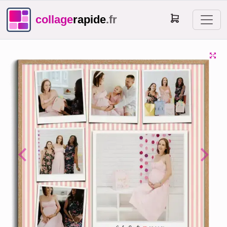
collage
rapide
.fr
Previous
Next