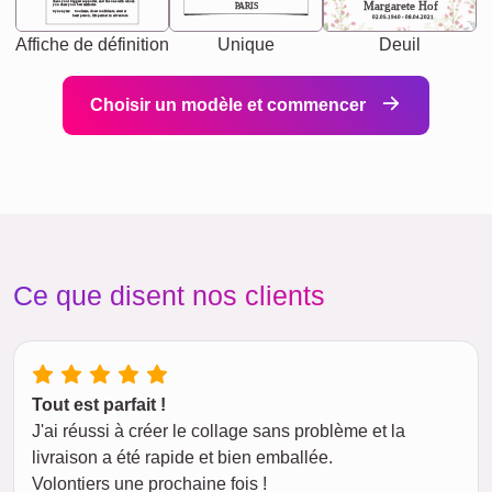
chaos your biggest supporter, and the one with whom
Margarete Hof
PARIS
you share your best memories.
Synonyms: Soulmate, closet confidante, sister at
heart person, life partner in adventure.
02.05.1940 - 08.04.2021
Affiche de définition
Unique
Deuil
Choisir un modèle et commencer
Ce que disent nos clients
Tout est parfait !
J'ai réussi à créer le collage sans problème et la
livraison a été rapide et bien emballée.
Volontiers une prochaine fois !