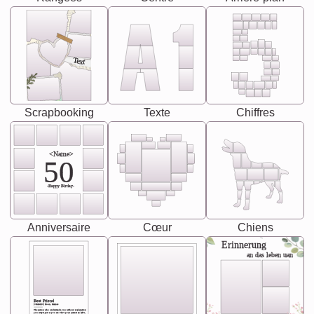
Text
Scrapbooking
Texte
Chiffres
<Name>
50
-Happy Birday-
Anniversaire
Cœur
Chiens
Erinnerung
an das leben uan
Best Friend
[<NAME>] Noun, feminie
The person who understands you without explanation
you accepts just as you are. She's your partner in life's,