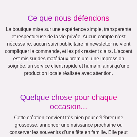
Rétro
Cœur
Équipe
Beaucoup !