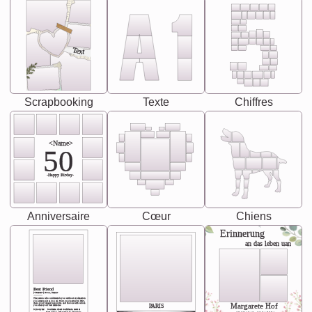
Text
Scrapbooking
Texte
Chiffres
<Name>
50
-Happy Birday-
Anniversaire
Cœur
Chiens
Erinnerung
an das leben uan
Best Friend
[<NAME>] Noun, feminie
The person who understands you without explanation
you accepts just as you are. She's your partner in life's,
chaos your biggest supporter, and the one with whom
Margarete Hof
PARIS
you share your best memories.
Synonyms: Soulmate, closet confidante, sister at