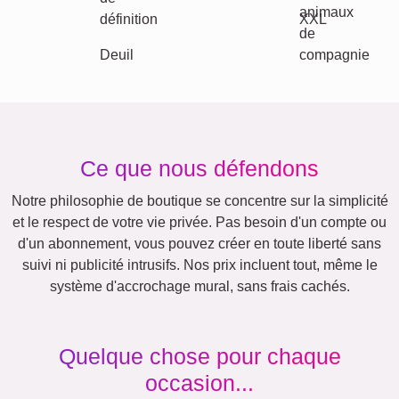
Équipe
Beaucoup !
Amis
École