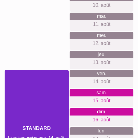
Ce que nous défendons
Notre philosophie de boutique se concentre sur la simplicité
et le respect de votre vie privée. Pas besoin d'un compte ou
d'un abonnement, vous pouvez créer en toute liberté sans
suivi ni publicité intrusifs. Nos prix incluent tout, même le
système d'accrochage mural, sans frais cachés.
Quelque chose pour chaque
occasion...
Une photo-collage personnalisée est une idée parfaite pour
diverses occasions. Que ce soit pour un anniversaire, une
fête des mères ou un mariage, un collage de souvenirs est
un cadeau touchant et plein de signification. C'est aussi une