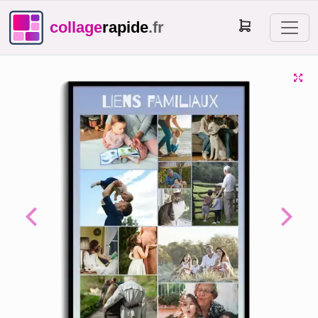
collage
rapide
.fr
Previous
Next