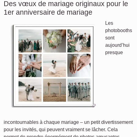
Des vœux de mariage originaux pour le
1er anniversaire de mariage
Les
photobooths
sont
aujourd’hui
presque
incontournables à chaque mariage – un petit divertissement
pour les invités, qui peuvent vraiment se lâcher. Cela
permet de prendre énormément de photos amusantes