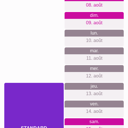
08. août
dim.
09. août
lun.
10. août
mar.
11. août
mer.
12. août
jeu.
13. août
ven.
14. août
sam.