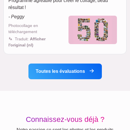
Programme agréable pour créer le collage, beau
résultat !
- Peggy
Photocollage en
téléchargement
Traduit:
Afficher
l'original (nl)
Toutes les évaluations
Connaissez-vous déjà ?
Notre passion ce sont les photos et les produits