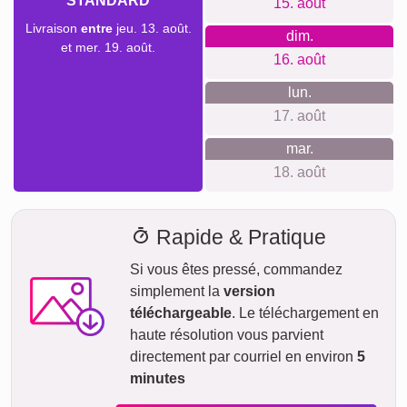
STANDARD
15. août
Livraison
entre
jeu. 13. août.
dim.
et mer. 19. août.
16. août
lun.
17. août
mar.
18. août
Rapide & Pratique
Si vous êtes pressé, commandez
simplement la
version
téléchargeable
. Le téléchargement en
haute résolution vous parvient
directement par courriel en environ
5
minutes