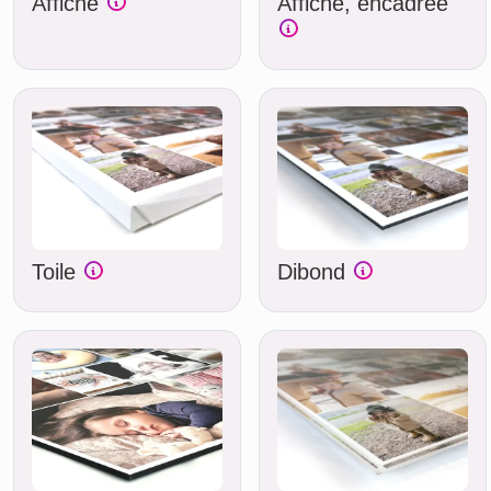
Affiche
Affiche, encadrée
Toile
Dibond