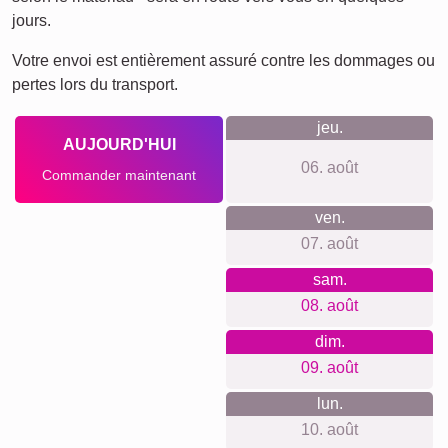
jours.
Votre envoi est entièrement assuré contre les dommages ou
pertes lors du transport.
jeu.
AUJOURD'HUI
06. août
Commander maintenant
ven.
07. août
sam.
08. août
dim.
09. août
lun.
10. août