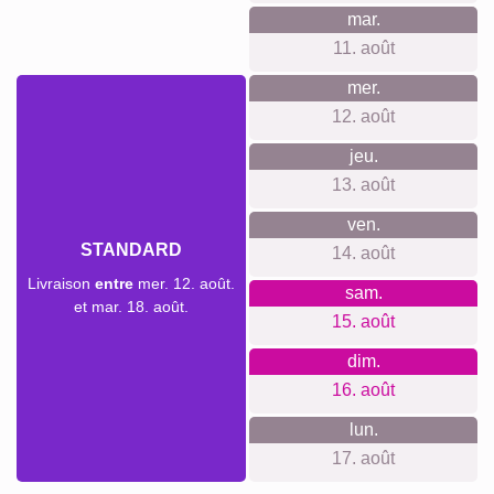
mar.
11. août
mer.
12. août
jeu.
13. août
ven.
STANDARD
14. août
Livraison
entre
mer. 12. août.
sam.
et mar. 18. août.
15. août
dim.
16. août
lun.
17. août