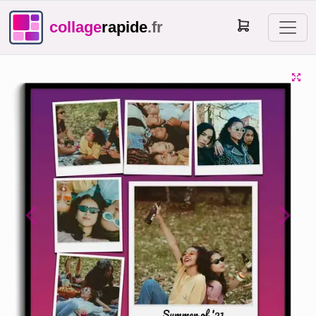
collage
rapide
.fr
Previous
Next