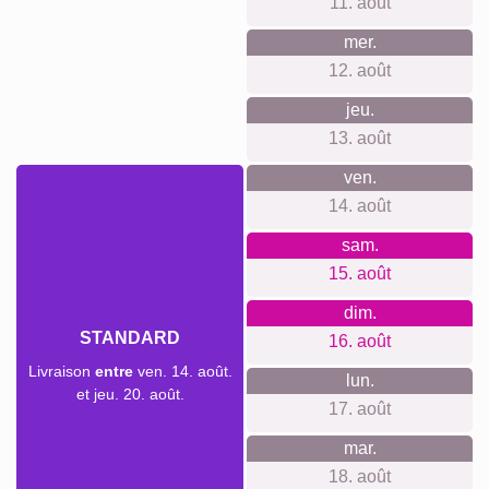
commandez aujourd'hui.
Avec notre livraison express prioritaire, votre collage photo
pourrait vous parvenir sous deux jours ouvrables
moyennant un supplément (si la commande est passée
avant 8h). Même avec la livraison standard, votre collage -
selon le matériau - sera en route vers vous en quelques
jours.
Votre envoi est entièrement assuré contre les dommages ou
pertes lors du transport.
sam.
AUJOURD'HUI
08. août
Commander maintenant
dim.
09. août
lun.