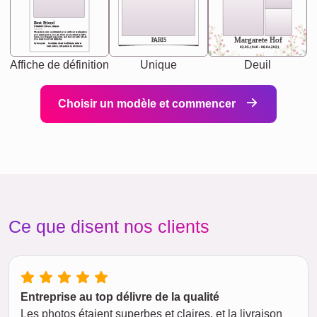
Best Friend
[<NAME>] Noun, feminie
The person who understands you without explanation
you accepts just as you are. She's your partner in life's,
chaos your biggest supporter, and the one with whom
Margarete Hof
PARIS
you share your best memories.
Synonyms: Soulmate, closet confidante, sister at
heart person, life partner in adventure.
02.05.1940 - 08.04.2021
Affiche de définition
Unique
Deuil
Choisir un modèle et commencer
Ce que disent nos clients
Entreprise au top délivre de la qualité
Les photos étaient superbes et claires, et la livraison