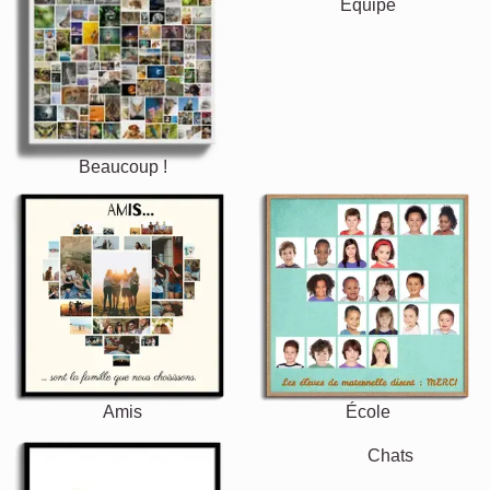
Équipe
Beaucoup !
Amis
École