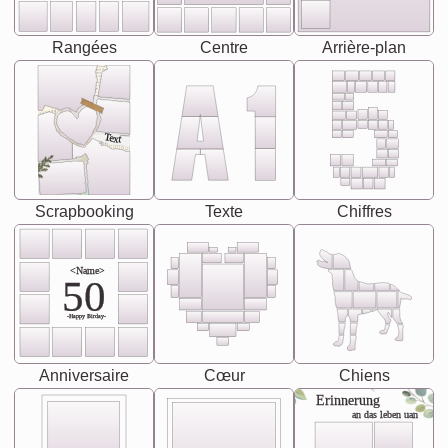
Rangées
Centre
Arrière-plan
Text
Scrapbooking
Texte
Chiffres
<Name>
50
-Happy Birday-
Anniversaire
Cœur
Chiens
Erinnerung
an das leben uan