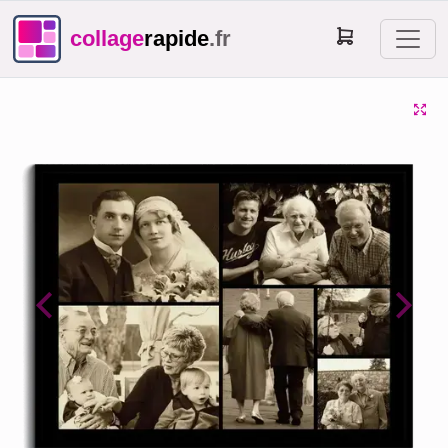
collage
rapide
.fr
Previous
Next