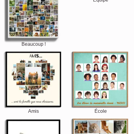
Beaucoup !
Amis
École