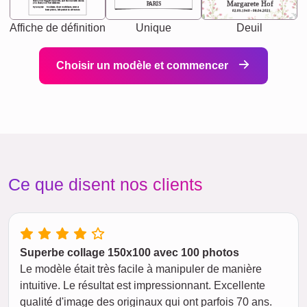
chaos your biggest supporter, and the one with whom
Margarete Hof
PARIS
you share your best memories.
Synonyms: Soulmate, closet confidante, sister at
heart person, life partner in adventure.
02.05.1940 - 08.04.2021
Affiche de définition
Unique
Deuil
Choisir un modèle et commencer
Ce que disent nos clients
Superbe collage 150x100 avec 100 photos
Le modèle était très facile à manipuler de manière
intuitive. Le résultat est impressionnant. Excellente
qualité d'image des originaux qui ont parfois 70 ans.