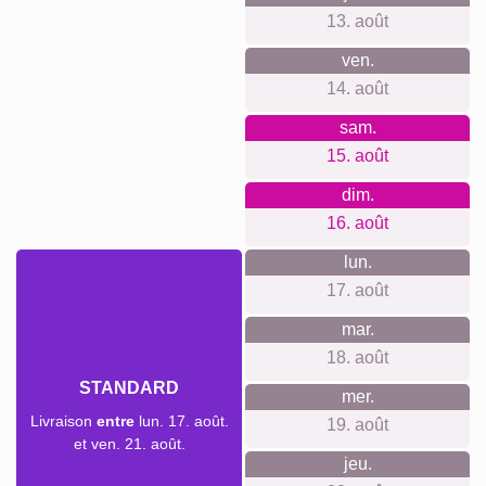
13. août
ven.
14. août
sam.
15. août
dim.
16. août
lun.
17. août
mar.
18. août
STANDARD
mer.
Livraison
entre
lun. 17. août.
19. août
et ven. 21. août.
jeu.