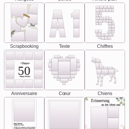
Text
Scrapbooking
Texte
Chiffres
<Name>
50
-Happy Birday-
Anniversaire
Cœur
Chiens
Erinnerung
an das leben uan
Best Friend
[<NAME>] Noun, feminie
The person who understands you without explanation
you accepts just as you are. She's your partner in life's,