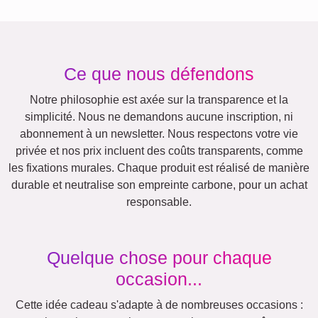
Amis
École
Chats
Chiens