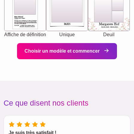
Best Friend
[<NAME>] Noun, feminie
The person who understands you without explanation
you accepts just as you are. She's your partner in life's,
chaos your biggest supporter, and the one with whom
Margarete Hof
PARIS
you share your best memories.
Synonyms: Soulmate, closet confidante, sister at
heart person, life partner in adventure.
02.05.1940 - 08.04.2021
Affiche de définition
Unique
Deuil
Choisir un modèle et commencer
Ce que disent nos clients
Je suis très satisfait !