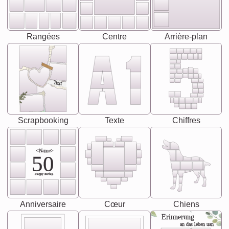
Rangées
Centre
Arrière-plan
Text
Scrapbooking
Texte
Chiffres
<Name>
50
-Happy Birday-
Anniversaire
Cœur
Chiens
Erinnerung
an das leben uan