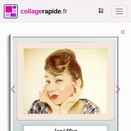
collage
rapide
.fr
Previous
Next