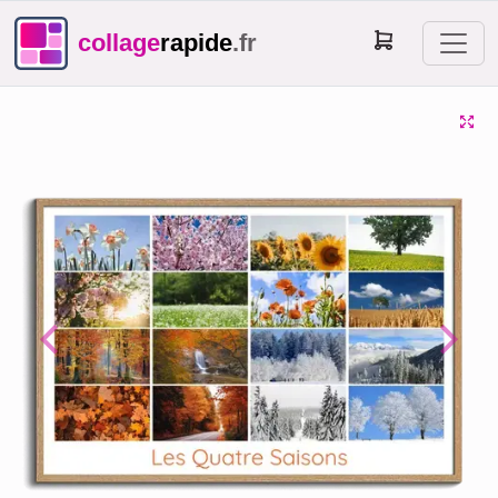
collage
rapide
.fr
Previous
Next