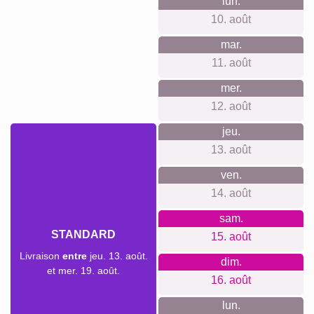
premium. Outils simples et puissants pour débutants et
experts. Large gamme, du poster aux grands formats.
Activité durable et climatiquement neutre. Satisfaction
visible dans les avis.
Quelque chose pour chaque
occasion...
Idéal pour décorer un salon, une chambre d’enfant, un
bureau ou un chalet. Parfait comme cadeau pour
passionnés de nature et de photo, anniversaires, fêtes des
mères et des pères, pendaisons de crémaillère, Noël. Belle
idée pour résumer une année, un voyage ou un jardin au fil
des saisons.
Créer un collage