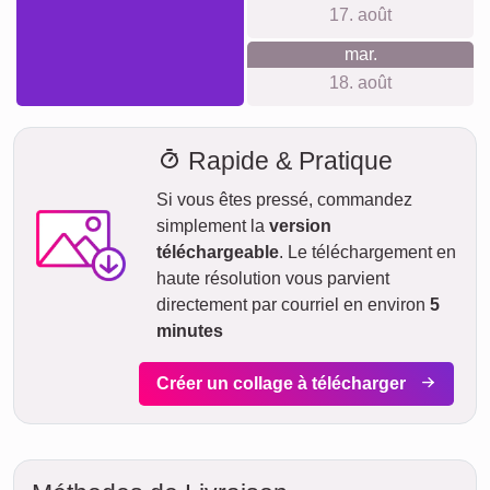
Délai de livraison et aperçu de
livraison
Nous ne voulons pas faire de fausses promesses de
livraison. Avec notre aperçu de livraison, vous pouvez voir à
tout moment quand votre produit sera livré si vous
commandez aujourd'hui.
Avec notre livraison express prioritaire, votre collage photo
pourrait vous parvenir sous deux jours ouvrables
moyennant un supplément (si la commande est passée
avant 8h). Même avec la livraison standard, votre collage -
selon le matériau - sera en route vers vous en quelques
jours.