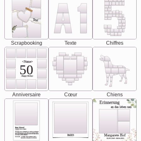
Text
Scrapbooking
Texte
Chiffres
<Name>
50
-Happy Birday-
Anniversaire
Cœur
Chiens
Erinnerung
an das leben uan
Best Friend
[<NAME>] Noun, feminie
The person who understands you without explanation
you accepts just as you are. She's your partner in life's,
chaos your biggest supporter, and the one with whom
Margarete Hof
PARIS
you share your best memories.
Synonyms: Soulmate, closet confidante, sister at
heart person, life partner in adventure.
02.05.1940 - 08.04.2021