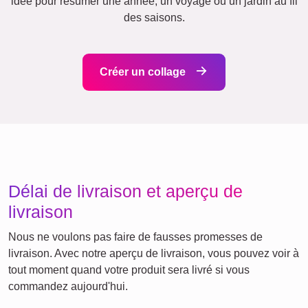
Jubilé
Chiffres
Texte
Anniversaire
Nature