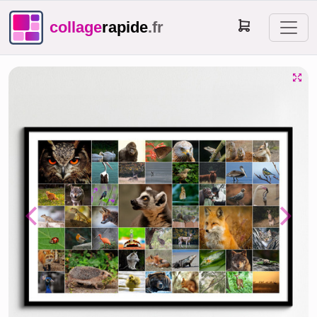
collage
rapide
.fr
Previous
Next