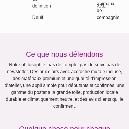
Maman & Papa
Enfants
Mamie & Papi