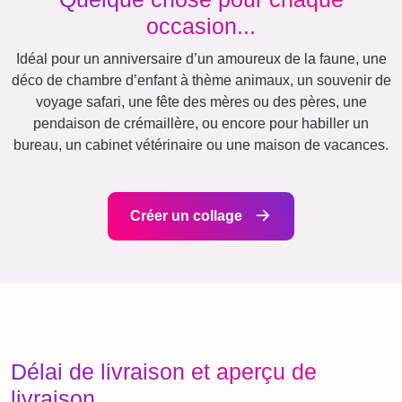
Famille
Jubilé
Retraite
Chiffres
Texte
Anniversaire