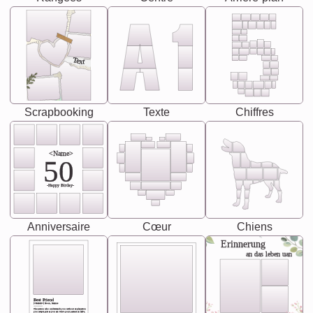
Text
Scrapbooking
Texte
Chiffres
<Name>
50
-Happy Birday-
Anniversaire
Cœur
Chiens
Erinnerung
an das leben uan
Best Friend
[<NAME>] Noun, feminie
The person who understands you without explanation
you accepts just as you are. She's your partner in life's,