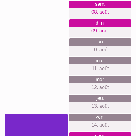
des matériaux premium et une qualité d’impression
d’atelier, une appli simple pour débutants et confirmés, une
gamme du poster à la grande toile, production locale
durable et climatiquement neutre, et des avis clients qui le
confirment.
Quelque chose pour chaque
occasion...
Idéal pour un anniversaire d’un amoureux de la faune, une
déco de chambre d’enfant à thème animaux, un souvenir de
voyage safari, une fête des mères ou des pères, une
pendaison de crémaillère, ou encore pour habiller un
bureau, un cabinet vétérinaire ou une maison de vacances.
Créer un collage