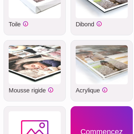
Toile
Dibond
Mousse rigide
Acrylique
Commencez