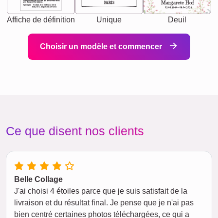
chaos your biggest supporter, and the one with whom
Margarete Hof
PARIS
you share your best memories.
Synonyms: Soulmate, closet confidante, sister at
heart person, life partner in adventure.
02.05.1940 - 08.04.2021
Affiche de définition
Unique
Deuil
Choisir un modèle et commencer
Ce que disent nos clients
Belle Collage
J'ai choisi 4 étoiles parce que je suis satisfait de la
livraison et du résultat final. Je pense que je n'ai pas
bien centré certaines photos téléchargées, ce qui a