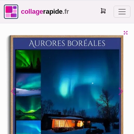
collage
rapide
.fr
Previous
Next