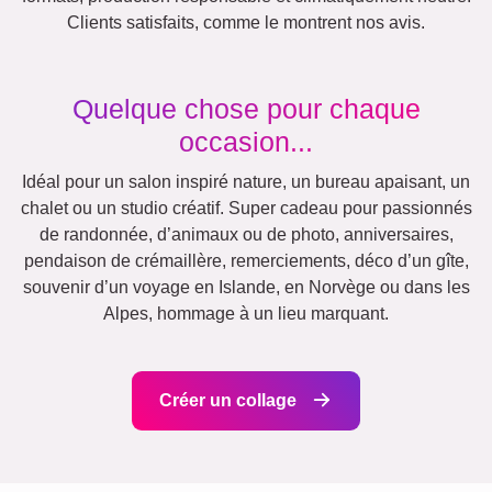
Jubilé
Retraite
Texte
Chiffres