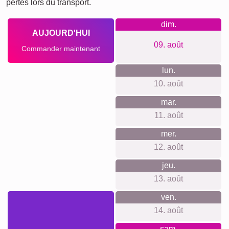
Ce que nous défendons
Aucune inscription, aucun suivi ni newsletter. Prix
transparents, suspension murale incluse lorsque c’est
pertinent. Matériaux et impression premium, appli web
simple pour débutants comme pour experts. Large choix de
formats, production responsable et climatiquement neutre.
Clients satisfaits, comme le montrent nos avis.
Quelque chose pour chaque
occasion...
Idéal pour un salon inspiré nature, un bureau apaisant, un
chalet ou un studio créatif. Super cadeau pour passionnés
de randonnée, d’animaux ou de photo, anniversaires,