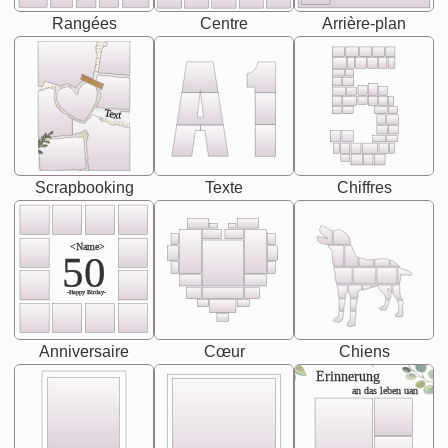
Rangées
Centre
Arrière-plan
Text
Scrapbooking
Texte
Chiffres
<Name>
50
-Happy Birday-
Anniversaire
Cœur
Chiens
Erinnerung
an das leben uan