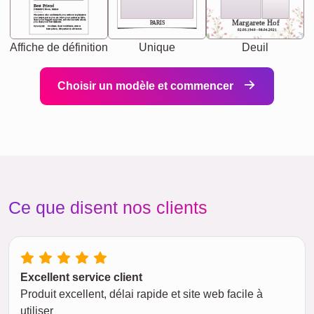
Best Friend
[<NAME>] Noun, feminie
The person who understands you without explanation
you accepts just as you are. She's your partner in life's,
chaos your biggest supporter, and the one with whom
Margarete Hof
PARIS
you share your best memories.
Synonyms: Soulmate, closet confidante, sister at
heart person, life partner in adventure.
02.05.1940 - 08.04.2021
Affiche de définition
Unique
Deuil
Choisir un modèle et commencer
Ce que disent nos clients
Excellent service client
Produit excellent, délai rapide et site web facile à
utiliser