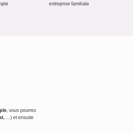
mple
entreprise familiale
ple
, vous pourrez
t,
…) et ensuite