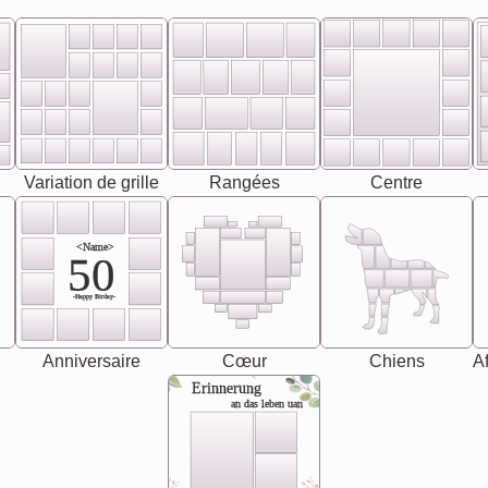
Variation de grille
Rangées
Centre
<Name>
50
-Happy Birday-
Anniversaire
Cœur
Chiens
Af
Erinnerung
an das leben uan