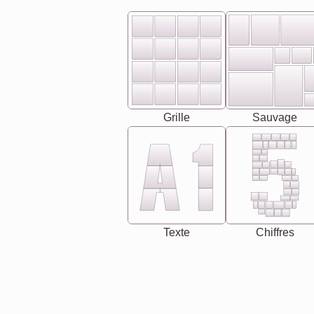
Grille
Sauvage
Texte
Chiffres