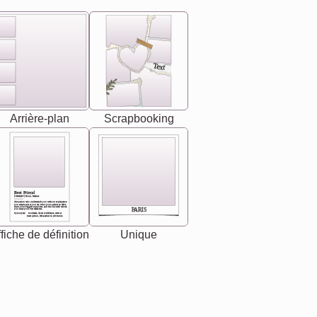
Text
Arrière-plan
Scrapbooking
Best Friend
[<NAME>] Noun, feminie
The person who understands you without explanation
you accepts just as you are. She's your partner in life's,
chaos your biggest supporter, and the one with whom
PARIS
you share your best memories.
Synonyms: Soulmate, closet confidante, sister at
heart person, life partner in adventure.
fiche de définition
Unique