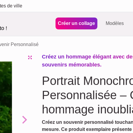
tes de ville
Créer un collage
Modèles
o !
venir Personnalisé
Créez un hommage élégant avec des
souvenirs mémorables.
Portrait Monoch
Personnalisée – 
hommage inoubli
Créez un souvenir personnalisé touchant
Next
mesure. Ce produit exemplaire présent