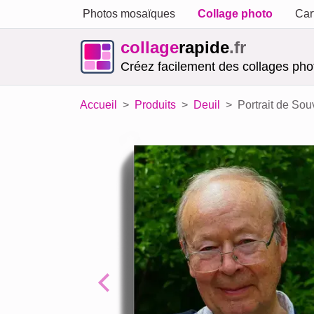
Photos mosaïques
Collage photo
Car
collage
rapide
.fr
Créez facilement des collages phot
Accueil
Produits
Deuil
Portrait de Sou
Previous